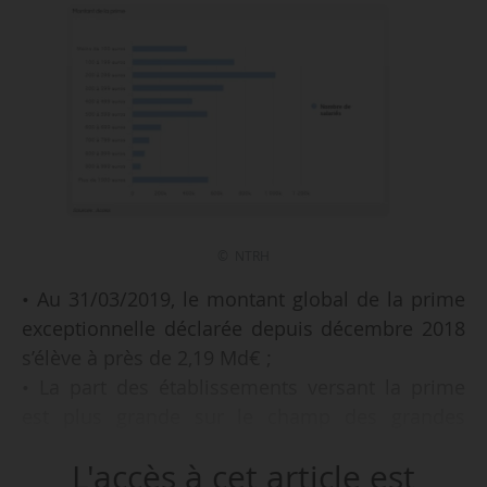
© NTRH
• Au 31/03/2019, le montant global de la prime
exceptionnelle déclarée depuis décembre 2018
s’élève à près de 2,19 Md€ ;
• La part des établissements versant la prime
est plus grande sur le champ des grandes
entreprises :
L'accès à cet article est
- 59,1 % des plus de 2 000 salariés ont versé une