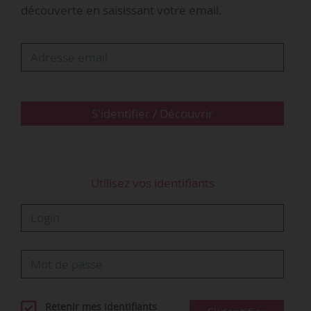
découverte en saisissant votre email.
formation du bénéficiaire ainsi que les données
relatives à leur activité de conseil.
C’est France compétences qui est habilitée à
résilier le contrat conclu avec les opérateurs en
matière de CEP.
S'identifier / Découvrir
Procédure de retrait
Lorsque les…
Utilisez vos identifiants
Retenir mes identifiants