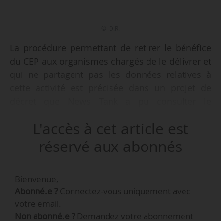
© D.R.
La procédure permettant de retirer le bénéfice
du CEP aux organismes chargés de le délivrer et
qui ne partagent pas les données relatives à
cette activité est précisée dans un projet de
décret que News Tank a pu consulter le
03/05/2019. Ce texte devrait entrer en vigueur le
L'accès à cet article est
01/07/2020.
réservé aux abonnés
Il définit les conditions dans lesquelles les
organismes chargés de délivrer le CEP perdent
Bienvenue,
cette qualité lorsqu’ils ne partagent pas dans le
Abonné.e ?
Connectez-vous uniquement avec
système d’information prévu à l’article L6353-10
votre email.
du Code du Travail les données relatives au
Non abonné.e ?
Demandez votre abonnement
parcours professionnel et au parcours de