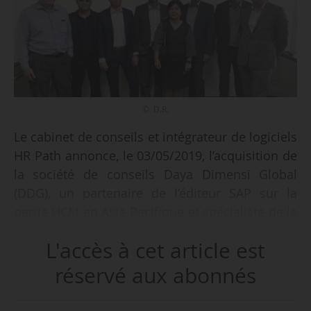
© D.R.
Le cabinet de conseils et intégrateur de logiciels
HR Path annonce, le 03/05/2019, l’acquisition de
la société de conseils Daya Dimensi Global
(DDG), un partenaire de l’éditeur SAP sur la
partie HCM en Asie-Pacifique et spécialiste de la
gestion des ressources humaines depuis 2008.
L'accès à cet article est
C’est la première acquisition du groupe depuis
sa levée de fonds de 100 millions d’euros
réservé aux abonnés
clôturée le 05/04/2019.