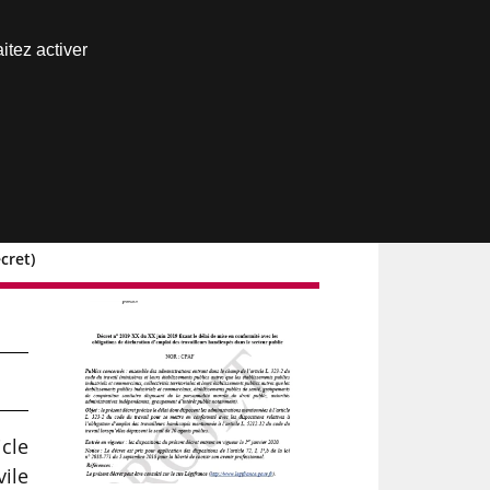
Nous joindre
itez activer
Espace abonné
cret)
icle
vile