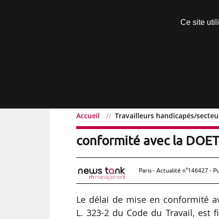
Découvrir sans engagement
Ce site uti
Menu
Accueil
Travailleurs handicapés/secteu
Travailleurs handicapés/s
conformité avec la DOET
Paris - Actualité n°146427 - P
Le délai de mise en conformité av
L. 323-2 du Code du Travail, est 