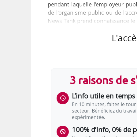
pendant laquelle l’employeur publ
de l’organisme public ou de l’acc
News Tank prend connaissance le 
L'accè
Le décret est pris pour application 
771 du 05/09/2018 pour la liberté 
L’entrée en vigueur des dispositio
3 raisons de 
L’info utile en temps 
En 10 minutes, faites le tour 
secteur. Bénéficiez du trava
expérimentée.
100% d’info, 0% de 