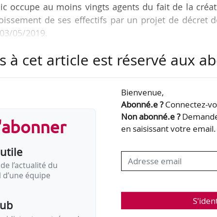
ic occupe au moins vingts agents du fait de la créa
roissement de ses effectifs par un projet de décret 
03/05/2019.
s à cet article est réservé aux 
des dispositions de l’article 72, I, 1°,b de la loi n° 2
de choisir son avenir professionnel.
Bienvenue,
ns du projet de décret est prévue le 01/01/2020.
Abonné.e ?
Connectez-vou
Non abonné.e ?
Demandez
s'abonner
en saisissant votre email.
utile
de l’actualité du
il d’une équipe
S'iden
pub