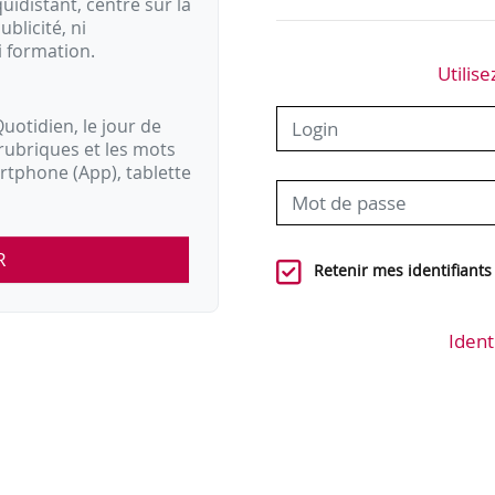
idistant, centré sur la
ublicité, ni
i formation.
Utilise
uotidien, le jour de
rubriques et les mots
artphone (App), tablette
R
Retenir mes identifiants
Ident