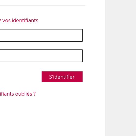
z vos identifiants
S'identifier
ifiants oubliés ?