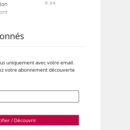
© D.R.
tion
dont
abonnés
018-
s uniquement avec votre email.
 votre abonnement découverte
tifier / Découvrir