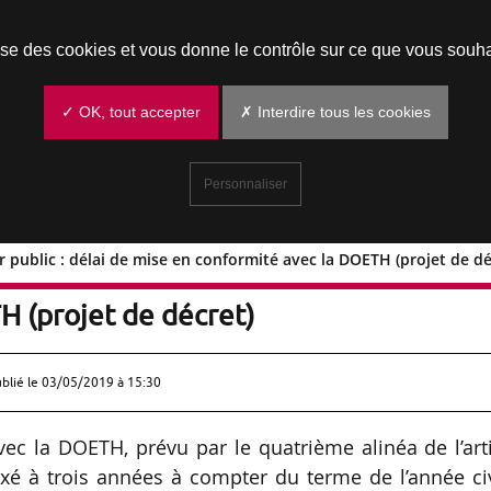
Prendre un rendez-vous
lise des cookies et vous donne le contrôle sur ce que vous souha
✓ OK, tout accepter
✗ Interdire tous les cookies
Personnaliser
r public : délai de mise en conformité avec la DOETH (projet de dé
ecteur public : délai de mise en
H (projet de décret)
ublié le
03/05/2019 à 15:30
ec la DOETH, prévu par le quatrième alinéa de l’art
fixé à trois années à compter du terme de l’année ci