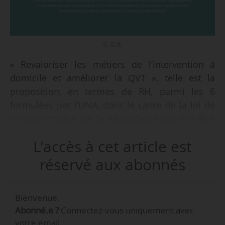
© D.R.
« Revaloriser les métiers de l’intervention à
domicile et améliorer la QVT », telle est la
proposition, en termes de RH, parmi les 6
formulées par l’UNA, dans le cadre de la loi de
programmation sur la dépendance qui doit être
examinée au cours de l’automne 2019, indique
L'accès à cet article est
la fédération le 02/05/2019.
réservé aux abonnés
• Pour l’UNA, « il est urgent de revaloriser les
salaires pour garantir l’attractivité du secteur et
Bienvenue,
permettre aux services à domicile de poursuivre
Abonné.e ?
Connectez-vous uniquement avec
leurs missions auprès des plus fragiles ; les
votre email.