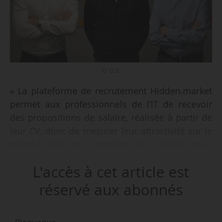
© D.R.
« La plateforme de recrutement Hidden.market
permet aux professionnels de l’IT de recevoir
des propositions de salaire, réalisée à partir de
leur CV, donc de mesurer leur attractivité sur le
marché. Via ces cotations de salaire, nous
attirons des profils qui sont en recherche active
L'accès à cet article est
de poste, mais aussi ceux qui ne le sont pas.
D’ailleurs, la moitié des recrutements que nous
réservé aux abonnés
avons déjà réalisés ont été avec des profils qui
se sont présentés comme passifs lors de leur