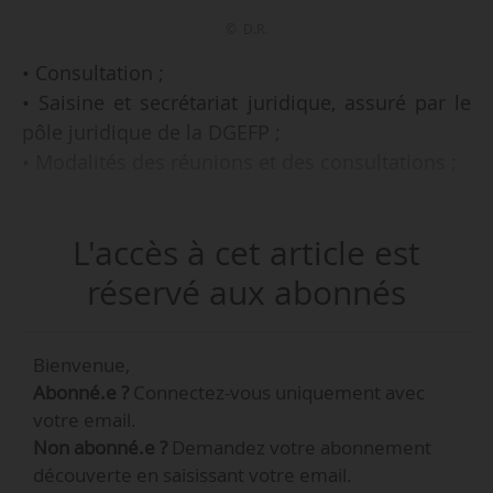
© D.R.
• Consultation ;
• Saisine et secrétariat juridique, assuré par le
pôle juridique de la DGEFP ;
• Modalités des réunions et des consultations ;
Telles sont les dispositions prévues dans le
L'accès à cet article est
projet de charte du fonctionnement de la SC-
EOFP de la CNNCEFP, que News Tank s’est
réservé aux abonnés
procuré le 30/04/2019.
Bienvenue,
La loi n° 2018-771 du 05/09/2018 pour la liberté
Abonné.e ?
Connectez-vous uniquement avec
de choisir son avenir professionnel a réformé la
votre email.
Commission nationale de la négociation
Non abonné.e ?
Demandez votre abonnement
collective, devenue la CNNCEFP, avec une SC-
découverte en saisissant votre email.
EOFP dont le périmètre est similaire au Cnefop.