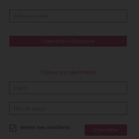
Consultation de la SC-EOFP
La SC-EOFP est consultée sur :
S'identifier / Découvrir
les projets de loi, d’ordonnance et de décrets dans le
domaine de la politique de l’emploi, de l’orientation et de
la formation professionnelle initiale et continue ;
le projet de convention pluriannuelle entre…
Utilisez vos identifiants
Retenir mes identifiants
S'identifier