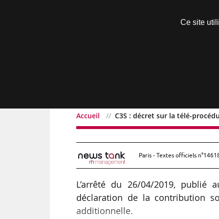
Découvrir sans engagement
Ce site uti
Menu
Accueil
C3S : décret sur la télé-procéd
C3S : décret sur la télé-
Paris - Textes officiels n°1461
L’arrêté du 26/04/2019, publié 
déclaration de la contribution so
additionnelle.