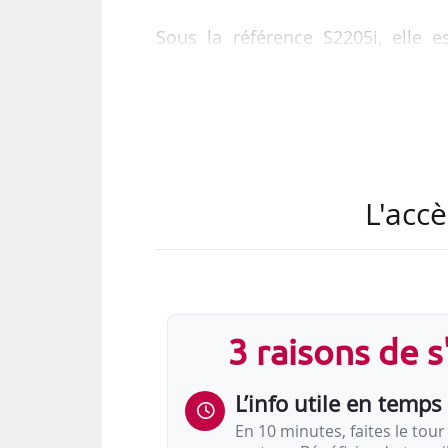
Sous la référence S2205i, elle es
transformation publique sous l
accessible sur le site internet : ww
La C3S participe au financemen
entreprises commerciales entrent 
L'accè
L’arrêté du 10/03/2016 homologuan
sociale de solidarité des sociétés 
3 raisons de 
L’info utile en temps 
En 10 minutes, faites le tour 