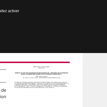
Nous joindre
itez activer
Espace abonné
 de
tion