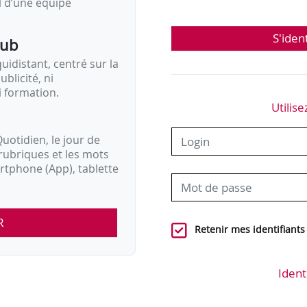
il d’une équipe
S'iden
pub
idistant, centré sur la
ublicité, ni
i formation.
Utilise
uotidien, le jour de
rubriques et les mots
artphone (App), tablette
R
Retenir mes identifiants
Ident