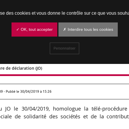
Prendre un rendez-vous
lise des cookies et vous donne le contrôle sur ce que vous souha
✓ OK, tout accepter
✗ Interdire tous les cookies
Personnaliser
ure de déclaration (JO)
procédure de déclaration (JO)
89 - Publié le
30/04/2019 à 15:26
au JO le 30/04/2019, homologue la télé-procédure
ciale de solidarité des sociétés et de la contribu