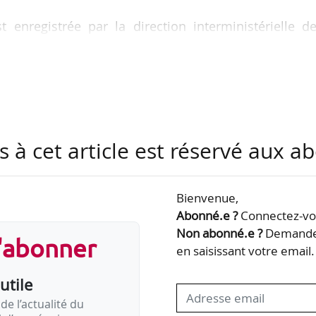
t enregistrée par la direction interministérielle d
e numéro Cerfa 11750*18. Cette télé-procédure 
w.net-entreprises.fr.
t des charges de l’assurance vieillesse. Toutes 
dans le champ d’assujettissement de la C3S.
s à cet article est réservé aux 
t la télé-procédure de « déclaration de la contribu
et de la contribution additionnelle » S2205g est abrogé
Bienvenue,
Abonné.e ?
Connectez-vou
Non abonné.e ?
Demandez
s'abonner
en saisissant votre email.
utile
de l’actualité du