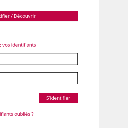
tifier / Découvrir
z vos identifiants
S'identifier
ifiants oubliés ?