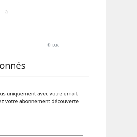
e la
est
les
© D.R.
abonnés
tion
.
s uniquement avec votre email.
 votre abonnement découverte