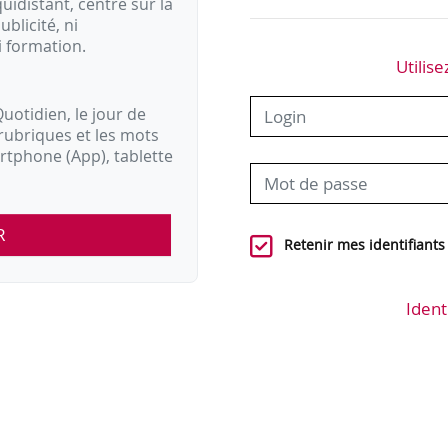
idistant, centré sur la
ublicité, ni
i formation.
Utilise
uotidien, le jour de
, commissaire du Gouvernement.
rubriques et les mots
artphone (App), tablette
R
Retenir mes identifiants
Ident