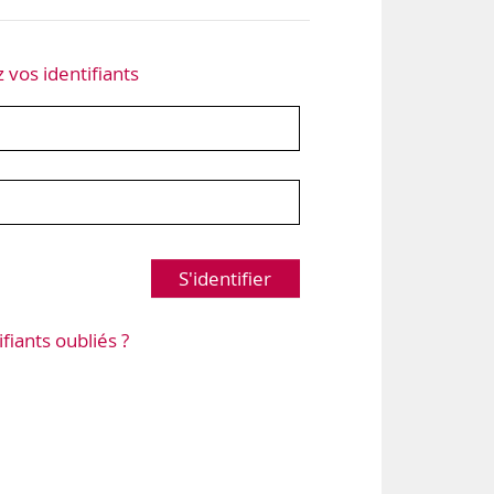
z vos identifiants
S'identifier
ifiants oubliés ?