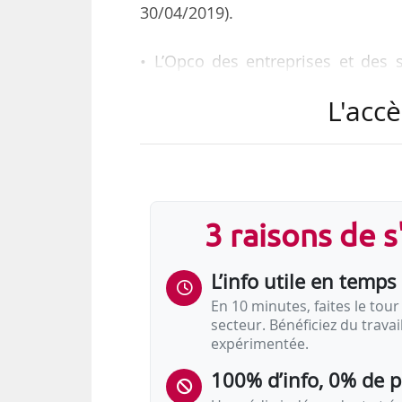
30/04/2019).
• L’Opco des entreprises et des s
(ESSFIMO) :
L'accè
- Natacha Djani ;
- Guillaume Fournié ;
sont nommés suppléants de Cédri
• L’Opco interindustriel (OPCO 2i) :
3 raisons de 
- Natacha Djani ;
- Cédric Puydebois ;
L’info utile en temps 
suppléants de Guillaume Fournié
En 10 minutes, faites le tour 
secteur. Bénéficiez du trava
• L’Opco des entreprises de proximi
expérimentée.
- Natacha Djani ;
- Guillaume Fournié ;
100% d’info, 0% de 
suppléants de Stéphane Rémy, co