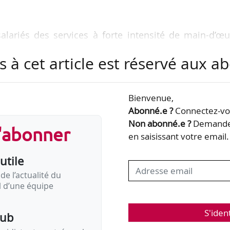
alariés des services à forte intensité de main-d’œ
s à cet article est réservé aux 
c Puydebois, commissaire du Gouvernement.
Bienvenue,
Abonné.e ?
Connectez-vou
Non abonné.e ?
Demandez
s'abonner
en saisissant votre email.
utile
, commissaire du Gouvernement.
de l’actualité du
il d’une équipe
té :
S'iden
pub
mmissaire du Gouvernement.