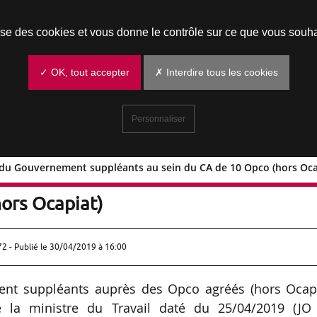
Prendre un rendez-vous
lise des cookies et vous donne le contrôle sur ce que vous souha
✓ OK, tout accepter
✗ Interdire tous les cookies
Personnaliser
du Gouvernement suppléants au sein du CA de 10 Opco (hors Oca
aires du Gouvernement suppléants a
ors Ocapiat)
72 - Publié le
30/04/2019 à 16:00
nt suppléants auprès des Opco agréés (hors Ocapi
la ministre du Travail daté du 25/04/2019 (JO