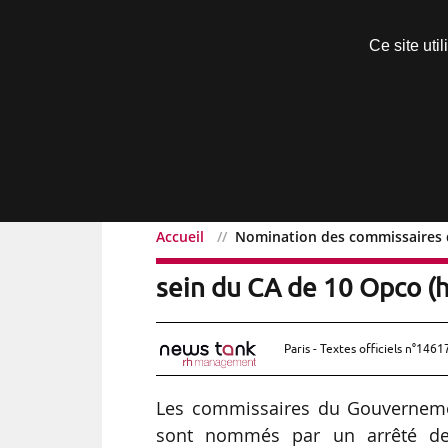
Découvrir sans engagement
Ce site uti
Menu
Accueil
Nomination des commissaires 
Nomination des commiss
sein du CA de 10 Opco (h
Paris - Textes officiels n°1461
Les commissaires du Gouverneme
sont nommés par un arrêté de 