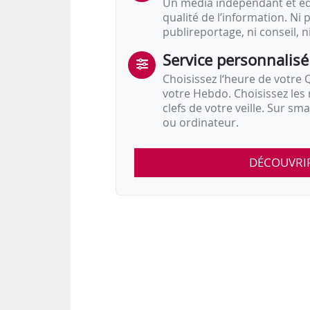
Un média indépendant et équ
qualité de l’information. Ni p
publireportage, ni conseil, n
• L’Opco Atlas :
- Natacha Djani ;
Service personnalisé
- Cédric Puydebois ;
Choisissez l‘heure de votre Q
suppléants de Guillaume Fournié
votre Hebdo. Choisissez les 
clefs de votre veille. Sur sm
ou ordinateur.
• L’Opco Opcommerce :
- Natacha…
DÉCOUVRI