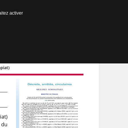
Nous joindre
itez activer
Espace abonné
piat)
u
at)
 du