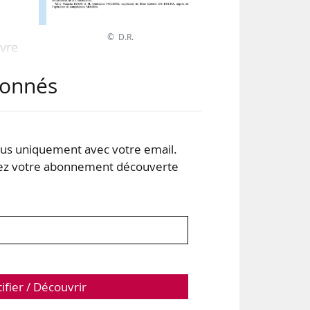
© D.R.
uvre
abonnés
s uniquement avec votre email.
 votre abonnement découverte
tifier / Découvrir