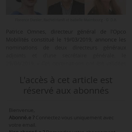
Florence Diesler, Rachid Hanifi et Isabelle Maimbourg - © D.R.
Patrice Omnes, directeur général de l’Opco
Mobilités constitué le 19/03/2019, annonce les
nominations de deux directeurs généraux
adjoints et d’une secrétaire générale, le
29/04/2019. « Ces nominations ont été validées
par le bureau le 24/04/2019 et ils prendront
L'accès à cet article est
leurs fonctions respectives à compter du
01/05/2019 », indique Patrice Omnes contacté
réservé aux abonnés
par News Tank, le 30/04/2019 :
Bienvenue,
• Florence Diesler : DGA « transport routier,
Abonné.e ?
Connectez-vous uniquement avec
fluvial, maritime, distribution conseil,
votre email.
agences ».