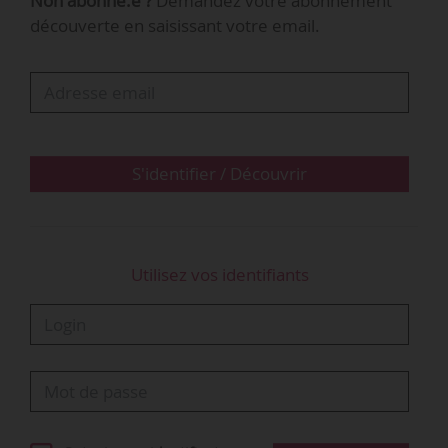
Non abonné.e ?
Demandez votre abonnement
• Rachid Hanifi : DGA « transport ferroviaire,
découverte en saisissant votre email.
urbain, RATP et automobile ».
• Isabelle Maimbourg : secrétaire générale.
« Nous ferons un “tour de France” du
23/05/2019 au 24/06/2019 pour rencontrer
toutes les équipes, les salariés, les
S'identifier / Découvrir
organisations signataires etc., lors de réunions
interrégionales. L’appropriation…
Utilisez vos identifiants