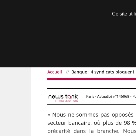
Découvrir sans engagement
Ce site uti
Menu
Accueil
Banque : 4 syndicats bloquent l
Banque : 4 syndicats bloq
Paris - Actualité n°146068 - P
« Nous ne sommes pas opposés pa
secteur bancaire, où plus de 98 %
précarité dans la branche. Nou