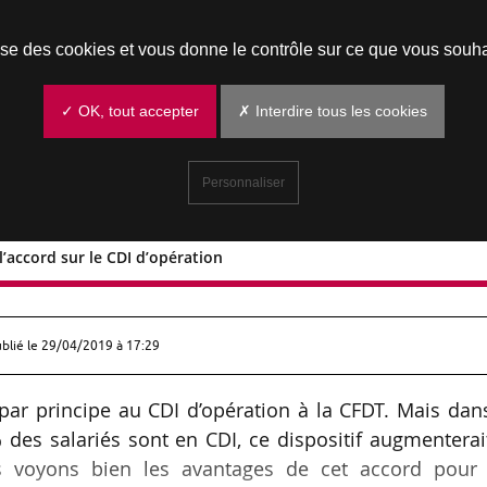
Prendre un rendez-vous
lise des cookies et vous donne le contrôle sur ce que vous souha
✓ OK, tout accepter
✗ Interdire tous les cookies
Personnaliser
’accord sur le CDI d’opération
uent l’accord sur le CDI d’opération
ublié le
29/04/2019 à 17:29
r principe au CDI d’opération à la CFDT. Mais dans
 des salariés sont en CDI, ce dispositif augmenterai
s voyons bien les avantages de cet accord pour 