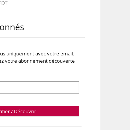
FDT
abonnés
 le
 la
 du
ent
s uniquement avec votre email.
 votre abonnement découverte
tifier / Découvrir