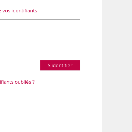
z vos identifiants
S'identifier
ifiants oubliés ?