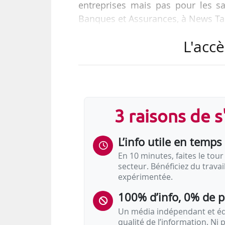
entreprises mais pas pour les sa
Banques et Assurances, à News Ta
L'accè
Avec 3 autres organisations syn
26/04/2019, son droit d’oppositi
branche AFB, le 08/04/2019. Seu
secteur, a signé l’accord. Ensem
66,02 % des voix au sein de la br
3 raisons de 
L’info utile en temps 
En 10 minutes, faites le tour 
secteur. Bénéficiez du trava
expérimentée.
100% d’info, 0% de 
Un média indépendant et équ
qualité de l’information. Ni p