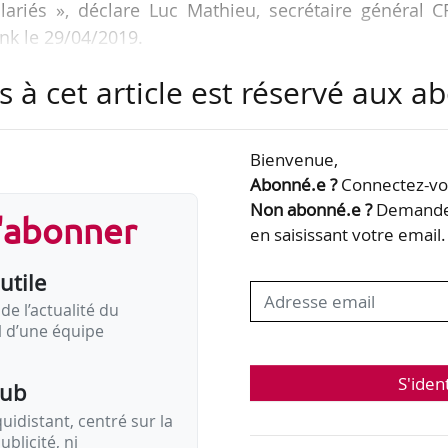
lariés », déclare Luc Mathieu, secrétaire général C
nk le 29/04/2019.
s à cet article est réservé aux 
dicales (CFTC, CGT et FO), la CFDT a fait valoir,
on à l’accord relatif au CDI d’opération signé dans
l le SNB CFE-CGC, première organisation syndicale
Bienvenue,
ble, les 4 OS qui s’opposent à cet accord représent
Abonné.e ?
Connectez-vou
anche bancaire et ont donc…
Non abonné.e ?
Demandez
s'abonner
en saisissant votre email.
utile
de l’actualité du
il d’une équipe
S'iden
pub
idistant, centré sur la
ublicité, ni