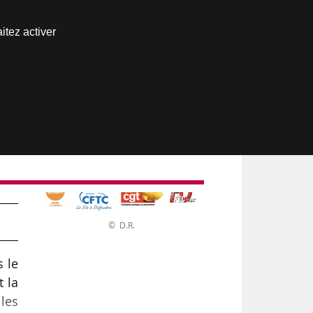
Nous joindre
itez activer
Espace abonné
© D.R.
 le
t la
les