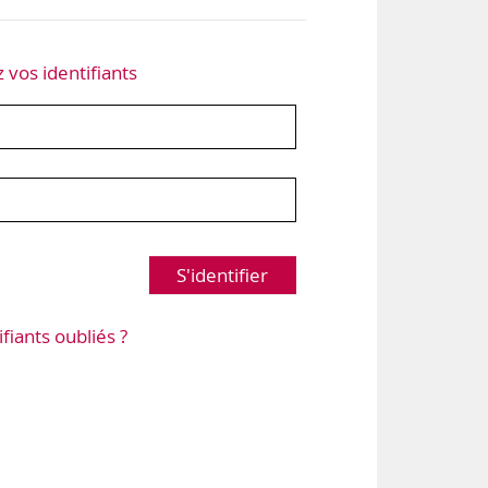
z vos identifiants
S'identifier
ifiants oubliés ?