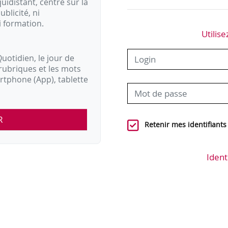
idistant, centré sur la
ublicité, ni
i formation.
Utilise
uotidien, le jour de
rubriques et les mots
artphone (App), tablette
R
Retenir mes identifiants
Ident