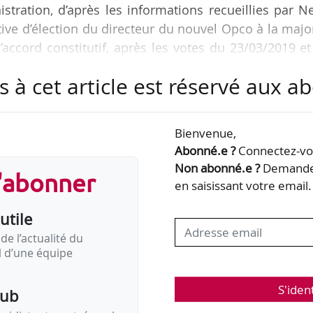
istration, d’après les informations recueillies par 
tative d’élection du directeur du nouvel Opco à la majo
’accord constitutif, après les votes du 23/03/2019 e
rté à la fin mai 2019.
s à cet article est réservé aux 
nt à nommer un triumvirat à la tête de l’opérateur (l
e) a été rejetée d’emblée. Les administrateurs ont
Bienvenue,
Abonné.e ?
Connectez-vou
teur ? » : réponse négative.
Non abonné.e ?
Demandez
s'abonner
en saisissant votre email.
utile
de l’actualité du
il d’une équipe
S'iden
pub