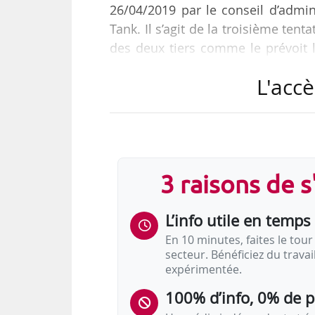
26/04/2019 par le conseil d’admin
Tank. Il s’agit de la troisième ten
des deux tiers comme le prévoit l
09/04/2019. Le vote du DG est repo
L'accè
La proposition de la CPME consista
DG actuels et une tierce personn
répondre à trois questions :
• « Souhaitez-vous un DG préfigura
3 raisons de 
• « Souhaitez-vous une…
L’info utile en temps 
En 10 minutes, faites le tour 
secteur. Bénéficiez du trava
expérimentée.
100% d’info, 0% de 