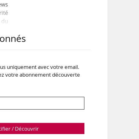
News
rité
t du
abonnés
es 2
 dû
s uniquement avec votre email.
 votre abonnement découverte
tifier / Découvrir