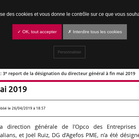
Prendre un rendez-vous
lise des cookies et vous donne le contrôle sur ce que vous souha
✓ OK, tout accepter
✗ Interdire tous les cookies
Personnaliser
e
: 3
report de la désignation du directeur général à fin mai 2019
e
imité : 3
report de la désignation du
mai 2019
ublié le
26/04/2019 à 18:57
 direction générale de l’Opco des Entreprises
lians, et Joël Ruiz, DG d’Agefos PME, n’a été désign