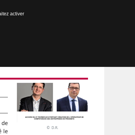
Nous joindre
itez activer
Espace abonné
 de
© D.R.
é le