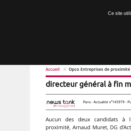
Découvrir sans engagement
Ce site uti
Menu
Accueil
Opco Entreprises de proximité 
Opco Entreprises de prox
directeur général à fin 
Paris - Actualité n°145979 - P
Aucun des deux candidats à la
proximité, Arnaud Muret, DG d’Acta