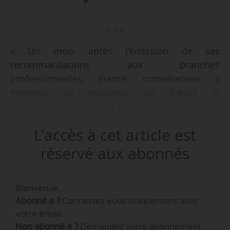
© D.R.
« Un mois après l’émission de ses
recommandations aux branches
professionnelles, France compétences a
transmis au ministère du Travail le
bilan des réponses des branches, qui ont suivi
les recommandations dans plus de 98 % des
L'accès à cet article est
cas », indique l’établissement public, le
26/04/2019.
réservé aux abonnés
« Seules 123 recommandations n’ont pas été
Bienvenue,
suivies, par 14 commissions paritaires de
Abonné.e ?
Connectez-vous uniquement avec
branche (absence de nouvelles valeurs ou
votre email.
nouvelles valeurs ne respectant pas la
Non abonné.e ?
Demandez votre abonnement