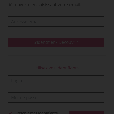
recommandation). »
découverte en saisissant votre email.
Comme le prévoit la loi du 05/09/2019, un
décret du ministre chargé de la formation
professionnelle fixera les niveaux de prise en
charge définitifs pour les branches
professionnelles et diplômes concernés.
S'identifier / Découvrir
L’ensemble des niveaux de prise en charge des
contrats d’apprentissage seront ainsi connus.
6 728 recommandations
Utilisez vos identifiants
• Suite …
Retenir mes identifiants