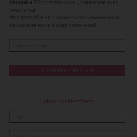
Abonné.e ?
Connectez-vous uniquement avec
Walser-Ertel, vice-présidente exécutive des
votre email.
ressources humaines d’Orange Business
Non abonné.e ?
Demandez votre abonnement
Services.
découverte en saisissant votre email.
Ce « Lab », qui constitue un groupe de réflexion
et d’expérimentation, a pour objectif de réunir
tous les acteurs évoluant dans l’écosystème RH :
• grands groupes,
• petites et moyennes entreprises,
S'identifier / Découvrir
• travailleurs indépendants…
Utilisez vos identifiants