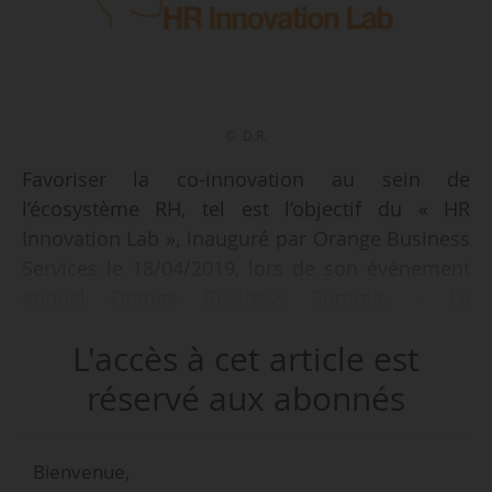
© D.R.
Favoriser la co-innovation au sein de
l’écosystème RH, tel est l’objectif du « HR
Innovation Lab », inauguré par Orange Business
Services le 18/04/2019, lors de son événement
annuel Orange Business Summit. « Le
lancement de ce Lab est en phase avec notre
L'accès à cet article est
stratégie d’accompagner aussi bien nos
collaborateurs dans l’évolution de leurs métiers
réservé aux abonnés
et de leur environnement de travail, que nos
clients que nous soutenons pour réussir leur
Bienvenue,
transformation digitale », déclare Mechtild