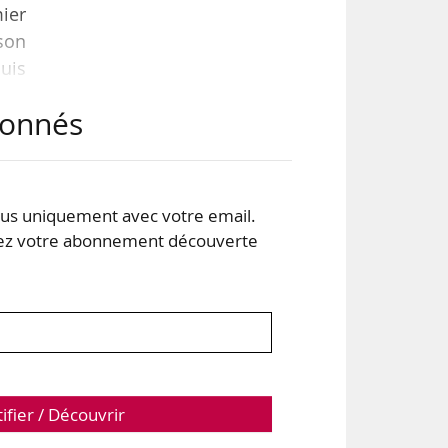
ier
son
puis
abonnés
oins
s uniquement avec votre email.
. Le
 votre abonnement découverte
ger
tifier / Découvrir