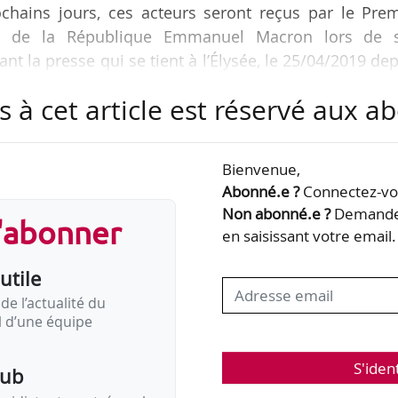
ochains jours, ces acteurs seront reçus par le Prem
ent de la République Emmanuel Macron lors de 
t la presse qui se tient à l’Élysée, le 25/04/2019 de
s à cet article est réservé aux 
te Emmanuel Macron. « La France travaille beaucoup m
 vrai débat. Il y a là un axe d’économie. »
Bienvenue,
Abonné.e ?
Connectez-vou
revoir l’âge légal de départ à la retraite à 62 ans (…)
Non abonné.e ?
Demandez
s'abonner
n peut bouger la période de référence sans allon
en saisissant votre email.
utile
de l’actualité du
il d’une équipe
S'iden
pub