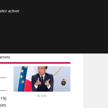
Nous joindre
itez activer
Espace abonné
acron)
ci
© D.R.
019)
ses