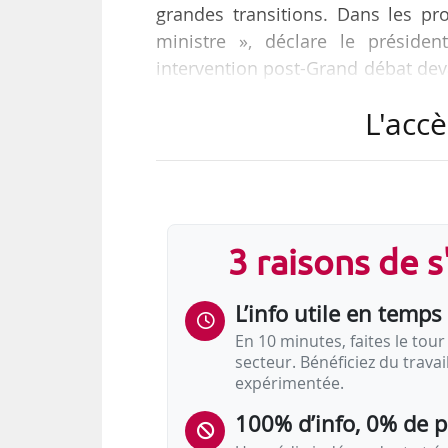
grandes transitions. Dans les pr
ministre », déclare le présid
intervention post-Grand débat devan
18h.
L'accè
« On doit travailler plus », ajou
que ses voisins. Il faut qu’on ait un
« Cela ne signifie pas que je veux 
3 raisons de 
Gouvernement peut regarder si o
l’âge…
L’info utile en temps 
En 10 minutes, faites le tour 
secteur. Bénéficiez du trava
expérimentée.
100% d’info, 0% de 