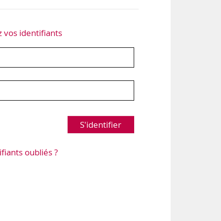
z vos identifiants
S'identifier
ifiants oubliés ?