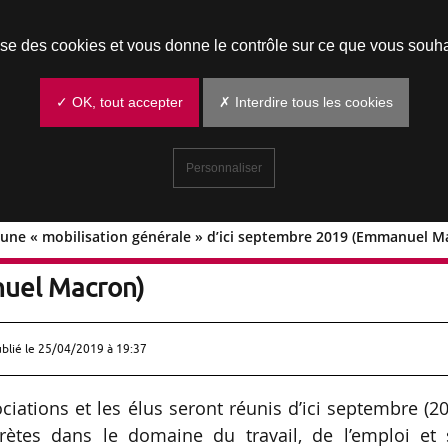
Prendre un rendez-vous
lise des cookies et vous donne le contrôle sur ce que vous souha
✓ OK, tout accepter
✗ Interdire tous les cookies
Personnaliser
», une « mobilisation générale » d’ici septembre 2019 (Emmanuel M
ons », une « mobilisation générale » d’i
uel Macron)
ublié le
25/04/2019 à 19:37
ciations et les élus seront réunis d’ici septembre (2
rètes dans le domaine du travail, de l’emploi et 