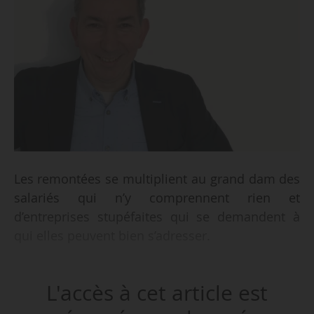
Les remontées se multiplient au grand dam des
salariés qui n’y comprennent rien et
d’entreprises stupéfaites qui se demandent à
qui elles peuvent bien s’adresser.
Elles concernent des dossiers de financement
L'accès à cet article est
du CPF par certains Opco qui persistent, en
dépit de la monétisation du CPF au 01/01/2019,