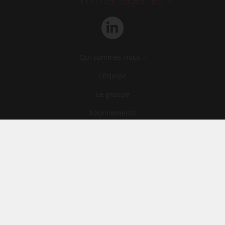
Qui sommes-nous ?
L‘équipe
Le groupe
Abonnements
Contact
Archives
CGA
Mentions légales
Confidentialité