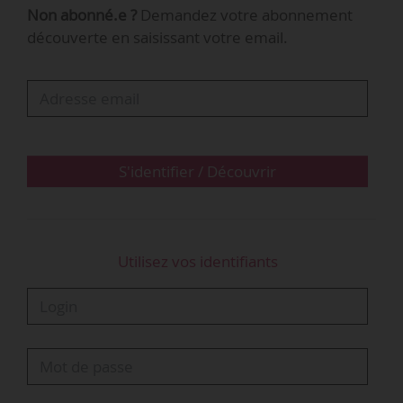
Non abonné.e ?
Demandez votre abonnement
Source(s) :
Legifrance
découverte en saisissant votre email.
S'identifier / Découvrir
Utilisez vos identifiants