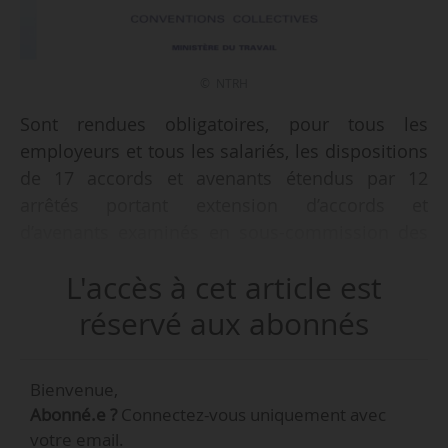
© NTRH
Sont rendues obligatoires, pour tous les
employeurs et tous les salariés, les dispositions
de 17 accords et avenants étendus par 12
arrêtés portant extension d’accords et
d’avenants examinés en sous-commission des
conventions et accords publiés au JO du
L'accès à cet article est
25/04/2019.
réservé aux abonnés
Les accords et avenants étendus
Bienvenue,
Les accords et avenants étendus
Abonné.e ?
Connectez-vous uniquement avec
votre email.