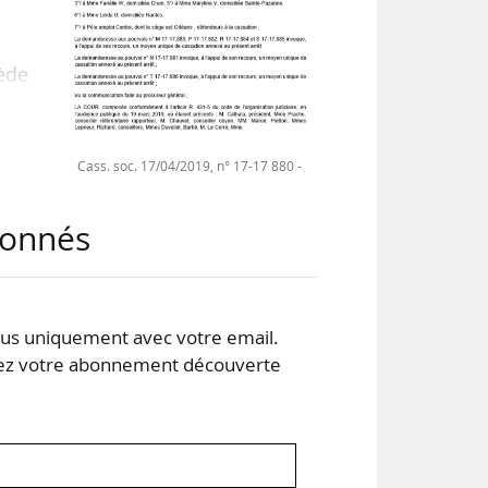
cède
riés
ieu
pour
Cass. soc. 17/04/2019, n° 17-17 880 -
 Ils
e et
abonnés
s uniquement avec votre email.
 votre abonnement découverte