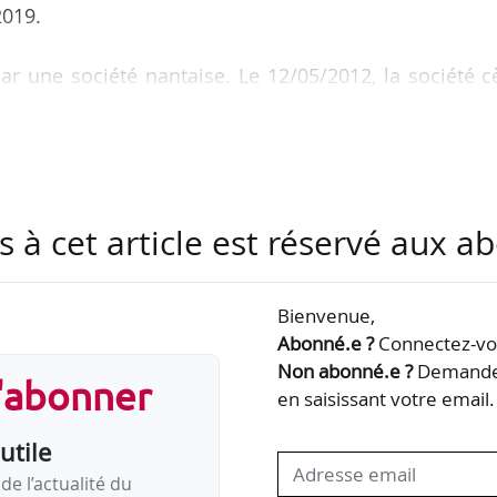
2019.
ar une société nantaise. Le 12/05/2012, la société 
à une autre société. Les contrats de travail des sala
 la nouvelle société propose une modification du l
à Orléans. Les salariés refusent. Ils sont licenciés 
fus de modification du lieu d’exécution de travail.
r le licenciement en licenciement sans cause réell
s à cet article est réservé aux 
.
Bienvenue,
Abonné.e ?
Connectez-vou
Non abonné.e ?
Demandez
s'abonner
en saisissant votre email.
utile
de l’actualité du