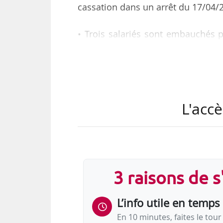
cassation dans un arrêt du 17/04/
• Trois salariés sont embauchés p
son activité de vente sur internet 
sont transférés. Le 14/05/2012,
d’exécution du contrat de travail 
motif personnel fondé sur leur re
saisissent le CPH pour requalifie
L'accè
sérieuse et obtenir des indemnités
• La Cour d’appel…
3 raisons de 
L’info utile en temps 
En 10 minutes, faites le tour 