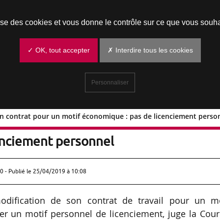
Prendre un rendez-vous
lise des cookies et vous donne le contrôle sur ce que vous souha
✓ OK, tout accepter
✗ Interdire tous les cookies
Personnaliser
on contrat pour un motif économique : pas de licenciement perso
fier son contrat pour un motif
enciement personnel
0 - Publié le
25/04/2019 à 10:08
odification de son contrat de travail pour un mo
r un motif personnel de licenciement, juge la Cour