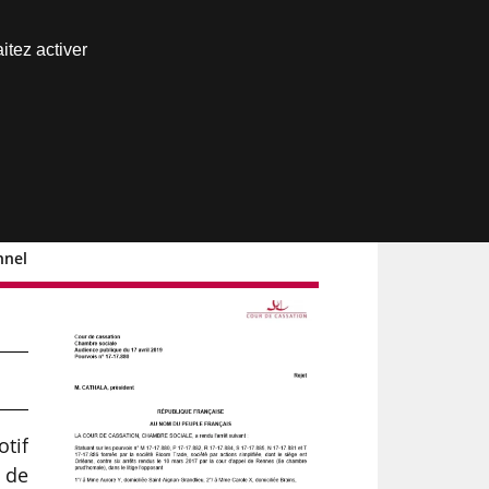
Nous joindre
itez activer
Espace abonné
nnel
tif
 de