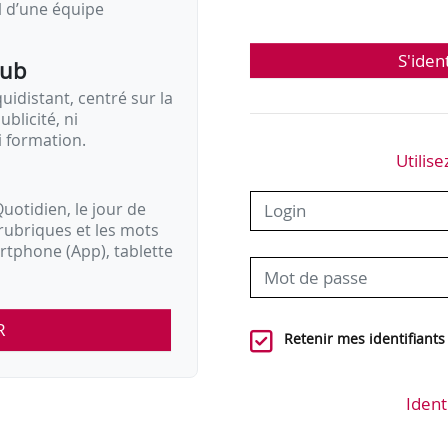
il d’une équipe
S'iden
pub
idistant, centré sur la
ublicité, ni
i formation.
Utilise
uotidien, le jour de
rubriques et les mots
artphone (App), tablette
R
Retenir mes identifiants
Ident