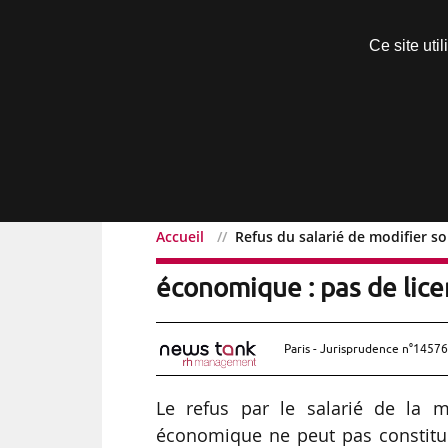
Découvrir sans engagement
Ce site uti
Menu
Accueil
Refus du salarié de modifier s
Refus du salarié de modi
économique : pas de lic
Paris - Jurisprudence n°14576
Le refus par le salarié de la m
économique ne peut pas constitue