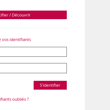
tifier / Découvrir
z vos identifiants
S'identifier
ifiants oubliés ?