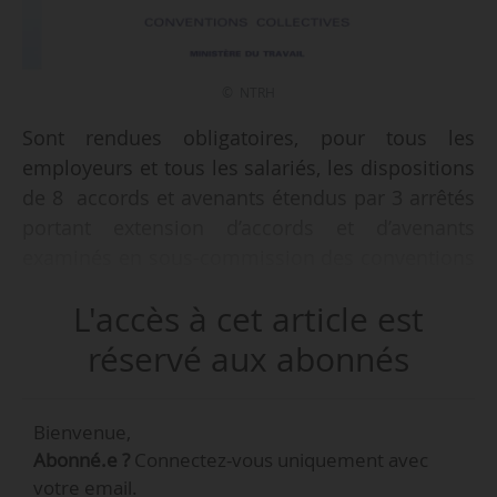
© NTRH
Sont rendues obligatoires, pour tous les
employeurs et tous les salariés, les dispositions
de 8 accords et avenants étendus par 3 arrêtés
portant extension d’accords et d’avenants
examinés en sous-commission des conventions
et accords publiés au JO du 19/04/2019.
L'accès à cet article est
Les accords et avenants étendus
réservé aux abonnés
3 arrêtés d’extension d’accords et d’avenants
Bienvenue,
Abonné.e ?
Connectez-vous uniquement avec
votre email.
Source(s) :
Legifrance