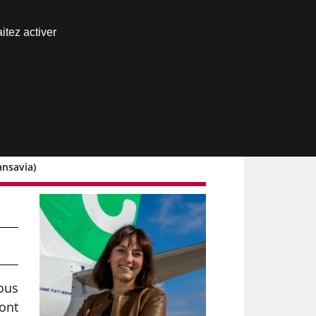
Nous joindre
itez activer
Espace abonné
ansavia)
ous
ont