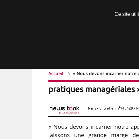
Découvrir sans engagement
Ce site uti
Menu
Accueil
« Nous devons incarner notre a
« Nous devons incarner 
pratiques managériales »
Paris - Entretien n°145429 - P
« Nous devons incarner notre ap
laissons une grande marge de