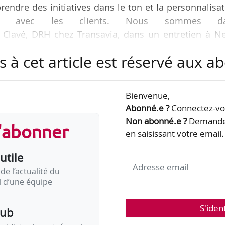
endre des initiatives dans le ton et la personnalisa
ct avec les clients. Nous sommes d
 Clavé, DRH chez Transavia, dans un entretien à N
s à cet article est réservé aux 
ise très digitale, nous avons un vrai enjeu sur 
ions, comme les RH, l’évolution des métiers est mo
Bienvenue,
 par exemple certains process RH en concentrant 
Abonné.e ?
Connectez-vou
ration vers d’autres missions que leur métier initial
Non abonné.e ?
Demandez
s'abonner
 aux…
en saisissant votre email.
utile
de l’actualité du
il d’une équipe
S'iden
pub