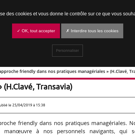
Prendre un rendez-vous
lise des cookies et vous donne le contrôle sur ce que vous souha
✓ OK, tout accepter
✗ Interdire tous les cookies
Personnaliser
pproche friendly dans nos pratiques managériales » (H.Clavé, Tr
notre approche friendly dans nos
 (H.Clavé, Transavia)
ublié le
25/04/2019 à 15:38
proche friendly dans nos pratiques managériales. N
 manœuvre à nos personnels navigants, qui s