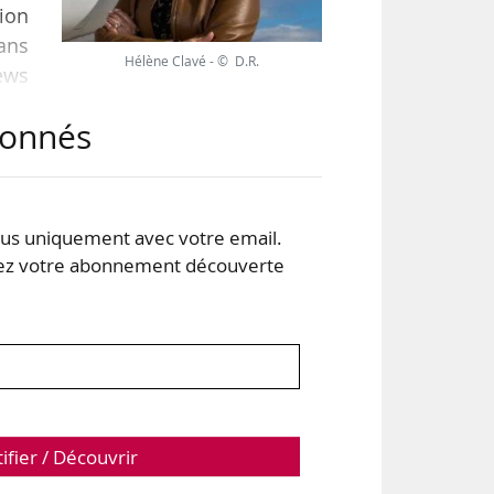
tion
ans
Hélène Clavé - © D.R.
ews
abonnés
les
ins
les
s uniquement avec votre email.
. Le
 votre abonnement découverte
tifier / Découvrir