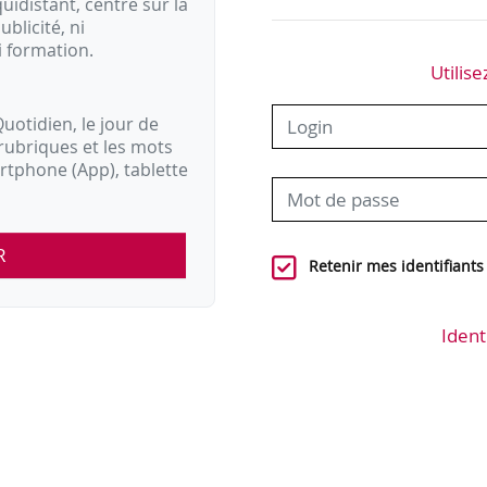
idistant, centré sur la
ublicité, ni
i formation.
Utilise
uotidien, le jour de
rubriques et les mots
artphone (App), tablette
R
Retenir mes identifiants
Ident