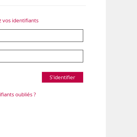
z vos identifiants
S'identifier
ifiants oubliés ?