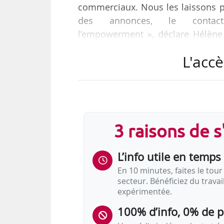
commerciaux. Nous les laissons pr
des annonces, le conta
l’empowerment », déclare Hélène
Tank, le 25/04/2019.
L'accè
« Comme nous sommes une entrepr
métiers et pour certaines fonct
évidente. Nous avons digitalisé
métiers de la paye et de l’administ
3 raisons de 
temps qui était auparavant dédié
L’info utile en temps 
En 10 minutes, faites le tour 
secteur. Bénéficiez du trava
expérimentée.
100% d’info, 0% de 