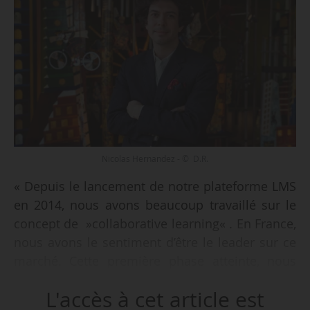
Nicolas Hernandez - © D.R.
« Depuis le lancement de notre plateforme LMS
en 2014, nous avons beaucoup travaillé sur le
concept de »collaborative learning« . En France,
nous avons le sentiment d’être le leader sur ce
marché. Cette première phase atteinte, nous
avons donc souhaité lever des fonds pour
L'accès à cet article est
continuer à investir dans la R&D et