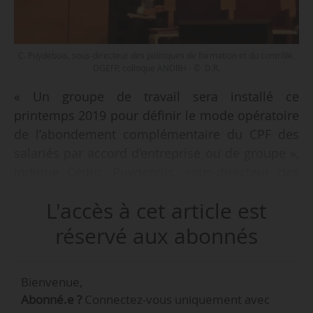
C. Puydebois, sous-directeur des politiques de formation et du contrôle,
DGEFP, colloque ANDRH - © D.R.
« Un groupe de travail sera installé ce
printemps 2019 pour définir le mode opératoire
de l’abondement complémentaire du CPF des
salariés par accord d’entreprise ou de groupe »,
indique Cédric Puydebois, sous-directeur des
politiques de formation et de contrôle à la
L'accès à cet article est
DGEFP (ministère du Travail), lors de la matinale
de décryptage sur le financement de la
réservé aux abonnés
formation professionnelle organisée par
l’ANDRH, le 12/04/2019.
Bienvenue,
Abonné.e ?
Connectez-vous uniquement avec
« Le mode de travail est à définir avec certains