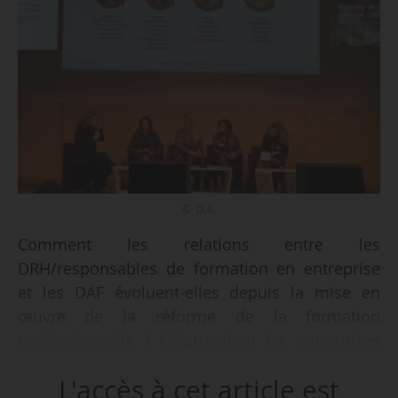
© D.R.
Comment les relations entre les
DRH/responsables de formation en entreprise
et les DAF évoluent-elles depuis la mise en
œuvre de la réforme de la formation
professionnelle ? Qu’attendent les entreprises
des nouveaux Opco ? Les aideront-ils à investir
L'accès à cet article est
dans le capital humain ? Ces questions ont