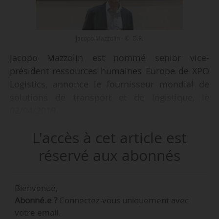
Jacopo Mazzolin - © D.R.
Jacopo Mazzolin est nommé senior vice-
président ressources humaines Europe de XPO
Logistics, annonce le fournisseur mondial de
solutions de transport et de logistique, le
02/04/2019.
L'accès à cet article est
Avant de rejoindre XPO Logistics, il a occupé des
postes de DRH au sein de la division
réservé aux abonnés
pharmaceutique de Walgreens Boots Alliance
(Royaume-Uni), Datalogic (Italie) et Crown
Bienvenue,
Holdings (Suisse).
Abonné.e ?
Connectez-vous uniquement avec
votre email.