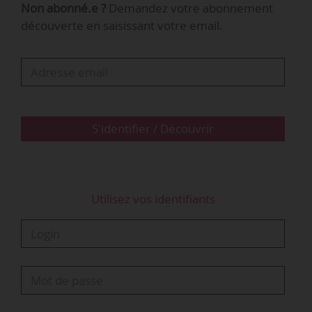
Non abonné.e ?
Demandez votre abonnement
découverte en saisissant votre email.
Jacopo Mazzolin
Senior vice-président ressources humaines
Europe
@ GXO Logistics (ex-XPO Logistics)
…
S'identifier / Découvrir
Utilisez vos identifiants