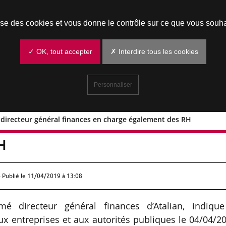
Prendre un rendez-vous
lise des cookies et vous donne le contrôle sur ce que vous souha
✓ OK, tout accepter
✗ Interdire tous les cookies
Personnaliser
r directeur général finances en charge également des RH
authier directeur général finances en
H
 Publié le
11/04/2019 à 13:08
é directeur général finances d’Atalian, indique
ux entreprises et aux autorités publiques le 04/04/2