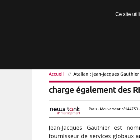
Découvrir sans engagement
Ce site uti
Menu
Accueil
Atalian : Jean-Jacques Gauthie
Atalian : Jean-Jacques G
charge également des R
Paris - Mouvement n°144753 -
Jean-Jacques Gauthier est nomm
fournisseur de services globaux a