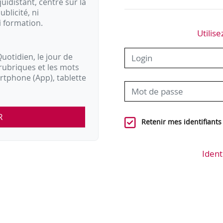
idistant, centré sur la
ublicité, ni
i formation.
Utilise
uotidien, le jour de
rubriques et les mots
artphone (App), tablette
R
Retenir mes identifiants
Ident