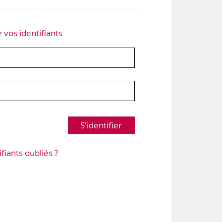
z vos identifiants
S'identifier
ifiants oubliés ?