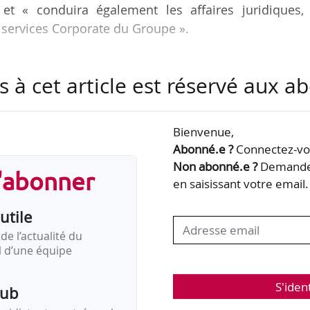
 et « conduira également les affaires juridiques, 
 services Corporate du Groupe ».
ge Algérie depuis septembre 2016.
s à cet article est réservé aux 
Bienvenue,
Abonné.e ?
Connectez-vou
Non abonné.e ?
Demandez
s'abonner
en saisissant votre email.
utile
de l’actualité du
il d’une équipe
S'iden
pub