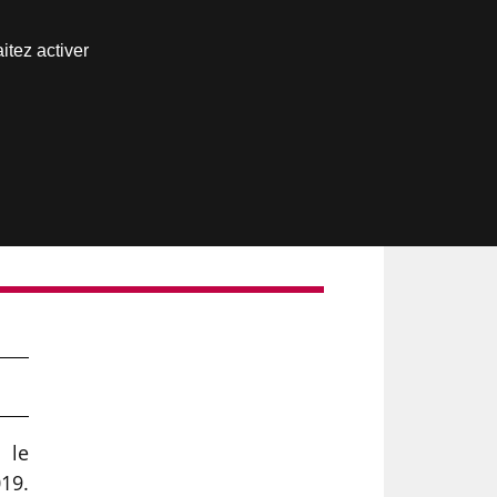
Nous joindre
itez activer
Espace abonné
 le
019.