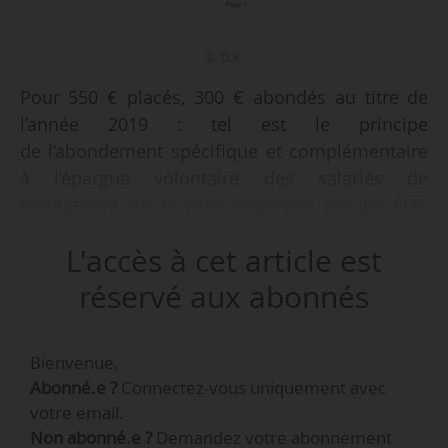
© D.R.
Pour 550 € placés, 300 € abondés au titre de
l’année 2019 : tel est le principe
de l’abondement spécifique et complémentaire
à l’épargne volontaire des salariés de
Framatome sur le plan d’épargne groupe EDF,
indiqué dans l’avenant à l’accord d’adhésion au
L'accès à cet article est
plan d’épargne d’EDF signé par la direction de
Framatome. L’accord majoritaire a été signé par
réservé aux abonnés
la CFDT et la CFE-CGC, le 04/04/2019. La CGT ne
s’est pas encore positionnée sur le texte.
Bienvenue,
Abonné.e ?
Connectez-vous uniquement avec
Framatome prend en charge les différents frais
votre email.
suivants :
Non abonné.e ?
Demandez votre abonnement
- Frais de fonctionnement,