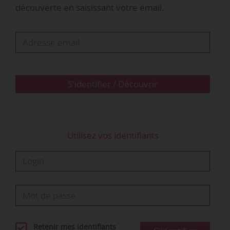
découverte en saisissant votre email.
- Frais de tenue de registre du plan d’épargne
groupe,
- Frais de tenue des comptes individuels des
bénéficiaires (salariés de Framatome et
retraités).
S'identifier / Découvrir
Historiquement, les salariés de Framatome
(anciennement Areva NP) disposaient d’un
abondement à hauteur de 700 euros…
Utilisez vos identifiants
Retenir mes identifiants