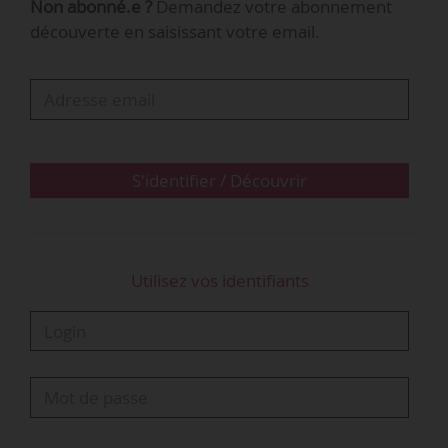
Non abonné.e ?
Demandez votre abonnement
négociation collective et la protection des
découverte en saisissant votre email.
représentants des salariés.
• Le Conseil d’État rejette leur demande pour
plusieurs motifs :
- La procédure de référendum ne s’applique que
S'identifier / Découvrir
dans des entreprises sans délégué syndical ni
représentant du personnel élu. Les…
Utilisez vos identifiants