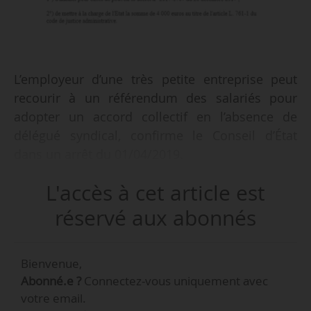
L’employeur d’une très petite entreprise peut
recourir à un référendum des salariés pour
adopter un accord collectif en l’absence de
délégué syndical, confirme le Conseil d’État
dans un arrêt du 01/04/2019.
L'accès à cet article est
• Quatre syndicats saisissent le Conseil d’État en
annulation du décret n° 2017-1767. Ce décret
réservé aux abonnés
prévoit les modalités du référendum organisé
par l’employeur pour faire valider un projet
Bienvenue,
d’accord collectif par les salariés. Les syndicats
Abonné.e ?
Connectez-vous uniquement avec
invoquent la violation de dispositions
votre email.
internationales relatives à la liberté syndicale, la