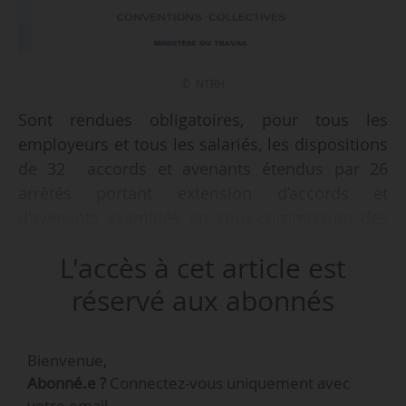
© NTRH
Sont rendues obligatoires, pour tous les
employeurs et tous les salariés, les dispositions
de 32 accords et avenants étendus par 26
arrêtés portant extension d’accords et
d’avenants examinés en sous-commission des
conventions et accords publiés au JO du
L'accès à cet article est
04/04/2019.
réservé aux abonnés
Les accords et avenants étendus
Bienvenue,
Accord, avenant étendu
Abonné.e ?
Connectez-vous uniquement avec
votre email.