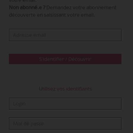
Non abonné.e ?
Demandez votre abonnement
Source(s) :
Legifrance
découverte en saisissant votre email.
S'identifier / Découvrir
Utilisez vos identifiants