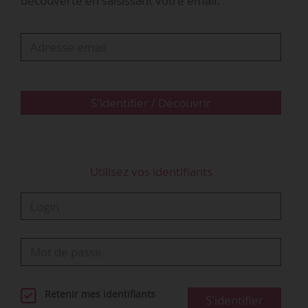
découverte en saisissant votre email.
président du Tribunal de Grande Instance. Elle
souhaite contester la délibération du
18/10/2016 afin d’annuler la procédure
d’expertise.
• Le Tribunal de Grande Instance déboute la
S'identifier / Découvrir
société de sa demande le 07/07/2017, au motif
qu’elle…
Utilisez vos identifiants
Retenir mes identifiants
S'identifier