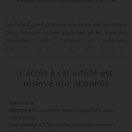
Le CHSCT peut prendre plusieurs délibérations
pour recourir à une expertise et en fixer les
modalités. Elles forment un ensemble
indivisible. L’employeur a un délai de quinze
jours pour former une contestation à compter
de la délibération finale, juge la Cour de
L'accès à cet article est
Cassation dans un arrêt du 20/03/2019.
réservé aux abonnés
• Un CHSCT décide de recourir à une expertise
dans une délibération du 14/09/2016. Les
Bienvenue,
modalités de mise en œuvre de cette expertise
Abonné.e ?
Connectez-vous uniquement avec
sont fixées dans une délibération du
votre email.
18/10/2016. La société assigne en référé le
Non abonné.e ?
Demandez votre abonnement
31/10/2016 la représentante du CHSCT devant le