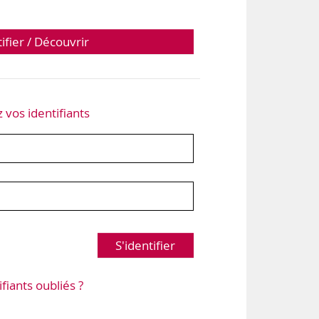
tifier / Découvrir
z vos identifiants
S'identifier
ifiants oubliés ?