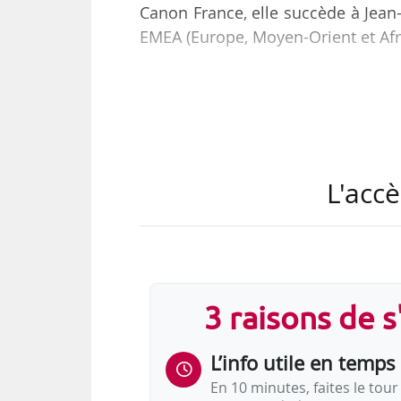
Canon France, elle succède à Jean
EMEA (Europe, Moyen-Orient et Afr
Elle devient aussi « membre 
professionnel féminin de l’entrepr
promotion de la mixité et ouve
France ».
L'accè
Florence Ferretti était directric
de Canon France, groupe qu’elle a r
Réseau Women@Canon
3 raisons de 
Les enjeux :
Sensibiliser les hommes et…
L’info utile en temps 
En 10 minutes, faites le tour 