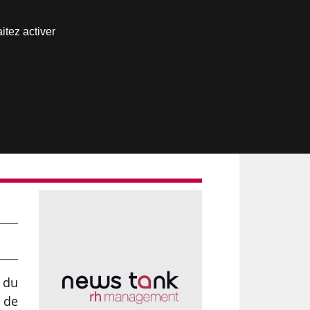
Nous joindre
itez activer
Espace abonné
 du
 de