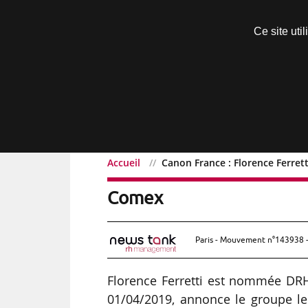
Découvrir sans engagement
Ce site uti
Menu
Accueil
Canon France : Florence Ferr
Canon France : Florenc
Comex
Paris - Mouvement n°143938 -
Florence Ferretti est nommée D
01/04/2019, annonce le groupe le