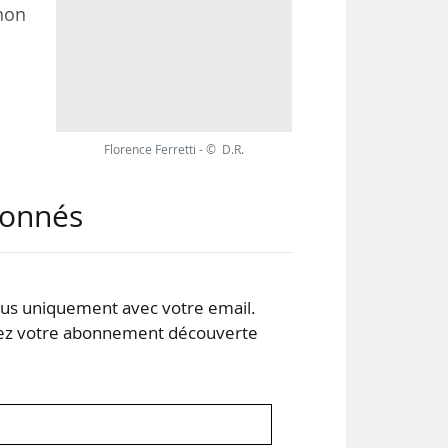
anon
eau
à la
non
Florence Ferretti - © D.R.
abonnés
2018
s uniquement avec votre email.
 votre abonnement découverte