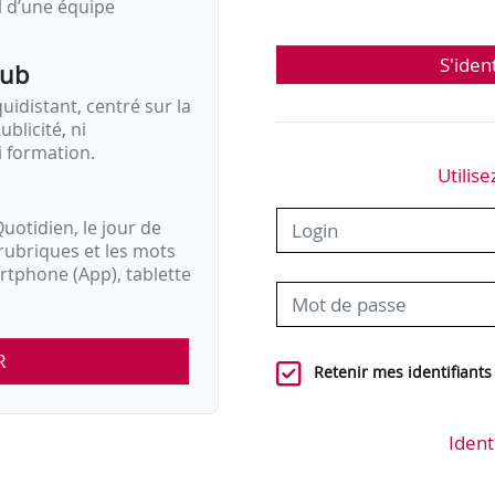
il d’une équipe
S'iden
pub
idistant, centré sur la
ublicité, ni
i formation.
Utilise
uotidien, le jour de
rubriques et les mots
artphone (App), tablette
R
Retenir mes identifiants
Ident