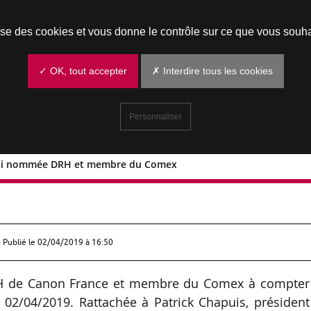
Prendre un rendez-vous
lise des cookies et vous donne le contrôle sur ce que vous souha
✓ OK, tout accepter
✗ Interdire tous les cookies
Personnaliser
etti nommée DRH et membre du Comex
e Ferretti nommée DRH et membre du
 Publié le
02/04/2019 à 16:50
RH de Canon France et membre du Comex à compter
 02/04/2019. Rattachée à Patrick Chapuis, président