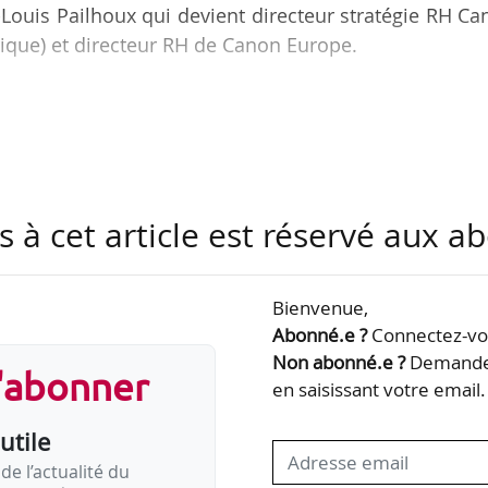
-Louis Pailhoux qui devient directeur stratégie RH C
ique) et directeur RH de Canon Europe.
actif du réseau Women@Canon, le premier rés
ise, dédié à la valorisation des talents féminins et 
rt à l’ensemble des collaboratrices du Groupe Ca
s à cet article est réservé aux 
e adjointe des ressources humaines depuis septembre 
ejoint en février 2016.
Bienvenue,
Abonné.e ?
Connectez-vou
Non abonné.e ?
Demandez
s'abonner
en saisissant votre email.
utile
de l’actualité du