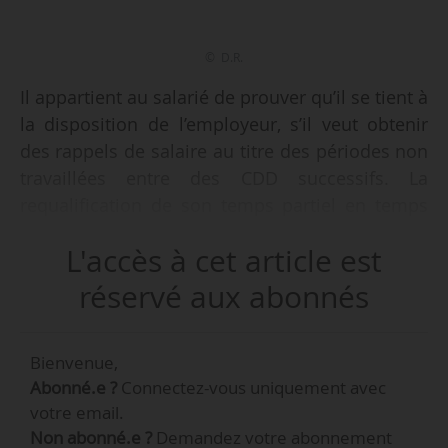
© D.R.
Il appartient au salarié de prouver qu’il se tient à
la disposition de l’employeur, s’il veut obtenir
des rappels de salaire au titre des périodes non
travaillées entre des CDD successifs. La
requalification de son temps partiel en temps
plein ne porte que sur la durée de travail et
L'accès à cet article est
n’apporte pas cette preuve, décide la Cour de
cassation dans un arrêt du 13/03/2019.
réservé aux abonnés
• Un salarié est embauché en CDD journaliers à
Bienvenue,
temps partiel le 26/07/2000 et ces CDD sont
Abonné.e ?
Connectez-vous uniquement avec
renouvelés jusqu’en 2016. Le 12/06/2013, le
votre email.
salarié saisit le Conseil de Prud’hommes pour
Non abonné.e ?
Demandez votre abonnement
demander la requalification de son CDD à