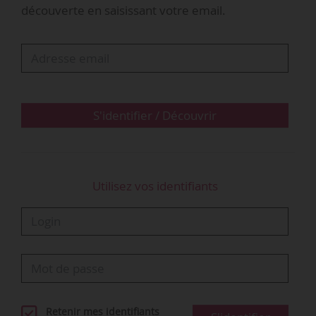
découverte en saisissant votre email.
temps partiel en CDI à temps plein. Le CPH
prononce la requalification du contrat en CDI au
motif que l’employeur ne démontre pas le
caractère temporaire du CDD. Mais il ne fait pas
droit à la demande de…
S'identifier / Découvrir
Utilisez vos identifiants
Retenir mes identifiants