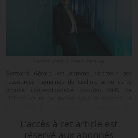
Bertrand Gérard - © Arnaud Chanteloup
Bertrand Gérard est nommé directeur des
ressources humaines de Getlink, annonce le
groupe concessionnaire jusqu’en 2086 de
l’infrastructure du tunnel sous la Manche, le
01/04/2019. Il est aussi nommé président du
CIFFCO, organisme privé de formation
L'accès à cet article est
ferroviaire de Getlink.
réservé aux abonnés