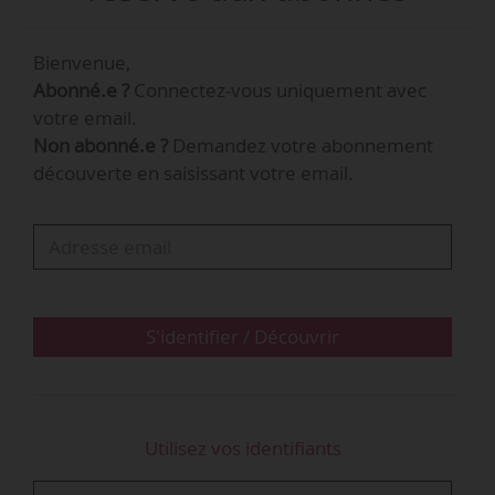
Bertrand Gérard succède à Xavier Moulins qui a
quitté le groupe le 29/03/2019.
Bienvenue,
Abonné.e ?
Connectez-vous uniquement avec
votre email.
Non abonné.e ?
Demandez votre abonnement
découverte en saisissant votre email.
Bertrand Gérard
Directeur des ressources humaines
@ Allianz
Partners France
S'identifier / Découvrir
…
Utilisez vos identifiants