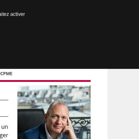
Nous joindre
itez activer
Espace abonné
a CPME
re
 un
ger