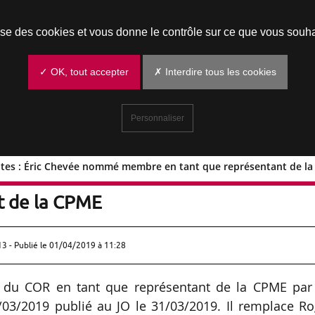
Prendre un rendez-vous
lise des cookies et vous donne le contrôle sur ce que vous souha
✓ OK, tout accepter
✗ Interdire tous les cookies
Personnaliser
raites : Éric Chevée nommé membre en tant que représentant de l
es retraites : Éric Chevée nommé memb
t de la CPME
13 - Publié le
01/04/2019 à 11:28
du COR en tant que représentant de la CPME par
/03/2019 publié au JO le 31/03/2019. Il remplace Ro