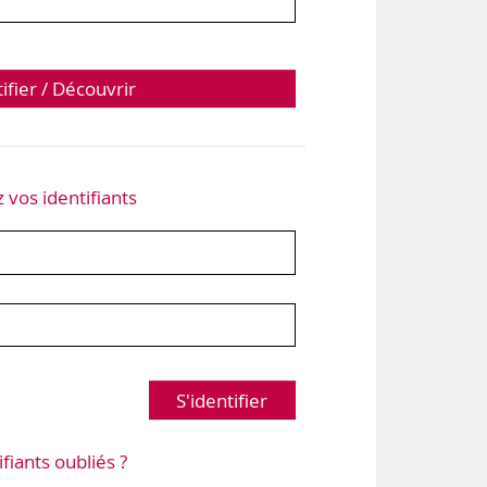
tifier / Découvrir
z vos identifiants
S'identifier
ifiants oubliés ?