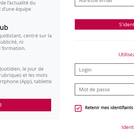
de l’actualité du
il d’une équipe
S'iden
pub
idistant, centré sur la
ublicité, ni
i formation.
Utilise
uotidien, le jour de
rubriques et les mots
artphone (App), tablette
R
Retenir mes identifiants
Ident