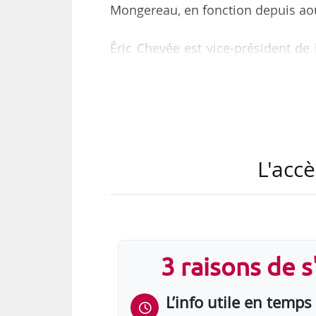
Mongereau, en fonction depuis ao
Éric Chevée est vice-président de
depuis février 2019.
L'accè
3 raisons de 
L’info utile en temps 