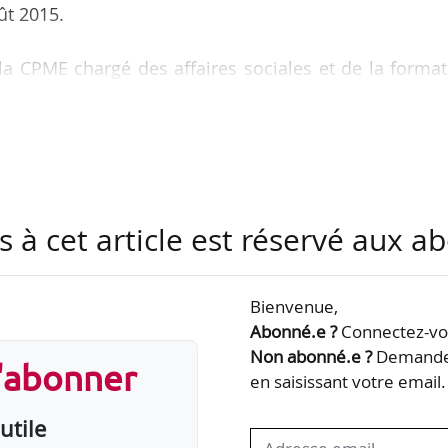
ût 2015.
 la CPME chargé des affaires sociales et de la forma
s à cet article est réservé aux 
Bienvenue,
Abonné.e ?
Connectez-vou
Non abonné.e ?
Demandez
s'abonner
en saisissant votre email.
utile