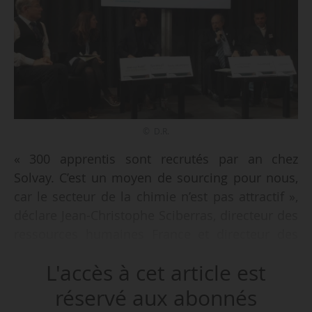
© D.R.
« 300 apprentis sont recrutés par an chez
Solvay. C’est un moyen de sourcing pour nous,
car le secteur de la chimie n’est pas attractif »,
déclare Jean-Christophe Sciberras, directeur des
ressources humaines France et directeur des
relations sociales corporate de Solvay, lors de la
L'accès à cet article est
conférence “Libérer l’apprentissage : viser
l’insertion et la reconnaissance”, dans le cadre
réservé aux abonnés
e
de la 4
édition de U-Spring, le printemps des