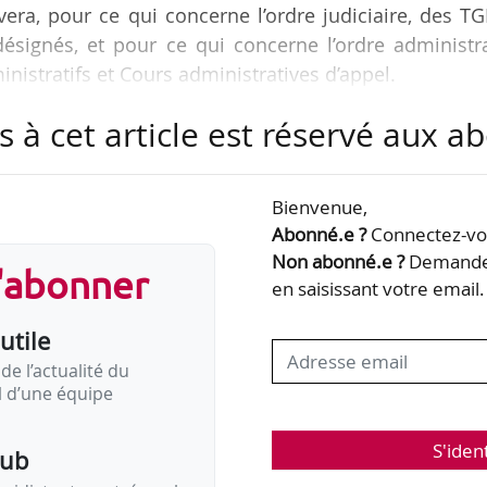
vera, pour ce qui concerne l’ordre judiciaire, des TG
signés, et pour ce qui concerne l’ordre administra
istratifs et Cours administratives d’appel.
s à cet article est réservé aux 
° 2018-928 du 29/10/2018 relatif au contentieux de
ociale publié au JO du 30/10/2018 (entrée en vigu
Bienvenue,
Abonné.e ?
Connectez-vou
 ordonnances n° 2018-358 du 16/05/2018 relative
Non abonné.e ?
Demandez
s'abonner
ntentieux de la sécurité sociale et de l’aide soci
en saisissant votre email.
utile
de l’actualité du
il d’une équipe
S'iden
pub