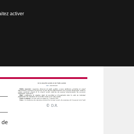
Nous joindre
itez activer
Espace abonné
au
© D.R.
 de