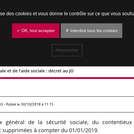
Prendre un rendez-vous
lise des cookies et vous donne le contrôle sur ce que vous souha
✓ OK, tout accepter
✗ Interdire tous les cookies
Personnaliser
le et de l’aide sociale : décret au JO
é sociale et de l’aide sociale : décret 
43 - Publié le
30/10/2018 à 11:15
ux général de la sécurité sociale, du contentieux
sont supprimées à compter du 01/01/2019.