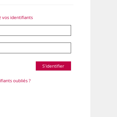
z vos identifiants
S'identifier
ifiants oubliés ?