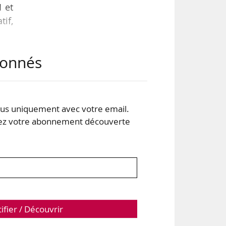
I et
tif,
abonnés
 la
eur
s uniquement avec votre email.
 au
 votre abonnement découverte
ale
tifier / Découvrir