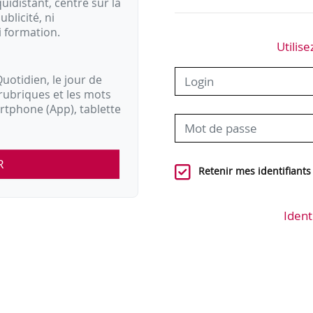
idistant, centré sur la
ublicité, ni
i formation.
Utilise
uotidien, le jour de
rubriques et les mots
artphone (App), tablette
R
Retenir mes identifiants
Ident