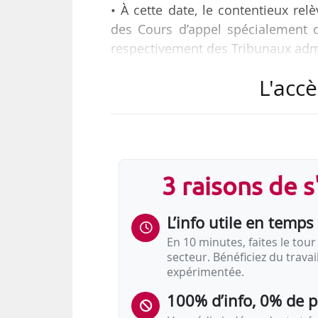
• À cette date, le contentieux relè
des Cours d’appel spécialement dé
respectivement des Tribunaux admin
L'accè
C’est ce que prévoit le décret n
sécurité sociale et de l’aide s
au 01/01/2019).
Il est pris en application des
3 raisons de 
traitement juridictionnel du co
et n° 2018-359 du 16/05/2018…
L’info utile en temps 
En 10 minutes, faites le tour 
secteur. Bénéficiez du trava
expérimentée.
100% d’info, 0% de 