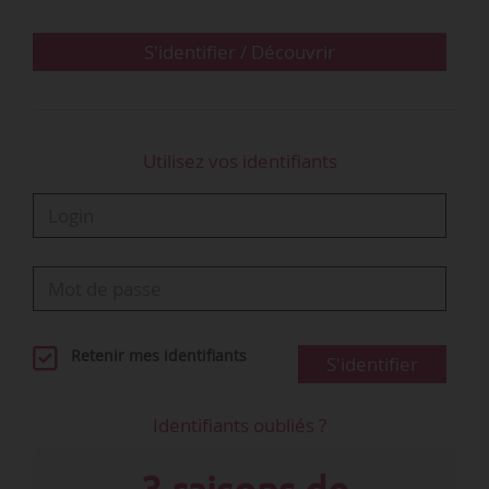
24/10/2018.
S'identifier / Découvrir
Cette enquête recueille l’avis et les attentes des
membres de l’ANDRH sur différents éléments de
la loi…
Utilisez vos identifiants
Retenir mes identifiants
S'identifier
Identifiants oubliés ?