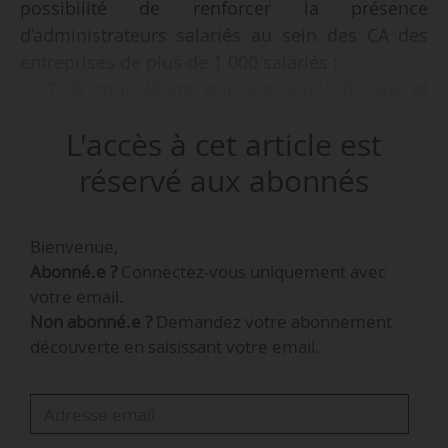
possibilité de renforcer la présence
d’administrateurs salariés au sein des CA des
entreprises de plus de 1 000 salariés ;
• 57 % considèrent que les seuils fiscaux et
sociaux hors Code du Travail sont un frein au
L'accès à cet article est
développement des organisations et à la
création d’emploi ;
réservé aux abonnés
• 72 % des organisations des répondants ont
des dispositifs d’épargne salariale ou
Bienvenue,
d’actionnariat salarié ;
Abonné.e ?
Connectez-vous uniquement avec
• 85 % des répondants jugent utile de pouvoir
votre email.
disposer de modèles-types d’accords
Non abonné.e ?
Demandez votre abonnement
d’intéressement ou participation (sous réserve
découverte en saisissant votre email.
qu’ils ne revêtent pas un caractère obligatoire).
Tels sont les principaux enseignements de
l’enquête flash Pacte publiée par l’Andrh le