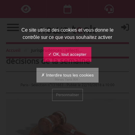
Ce site utilise des cookies et vous donne le
contrôle sur ce que vous souhaitez activer
Jurisprudences : sélection des
Accueil
Jurisprudences : sélection des décisions de la semaine
✓ OK, tout accepter
décisions de la semaine
✗ Interdire tous les cookies
News Tank RH -
Paris - Sélection n°131663 - Publié le
22/10/2018 à 10:00
Personnaliser