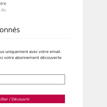
tre
 du
abonnés
 par
 Les
lien
 des
s uniquement avec votre email.
 votre abonnement découverte
tifier / Découvrir