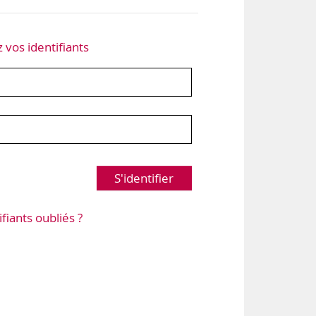
z vos identifiants
S'identifier
ifiants oubliés ?