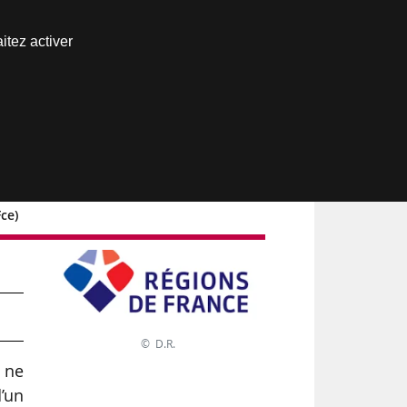
Nous joindre
itez activer
Espace abonné
ce)
© D.R.
s ne
’un