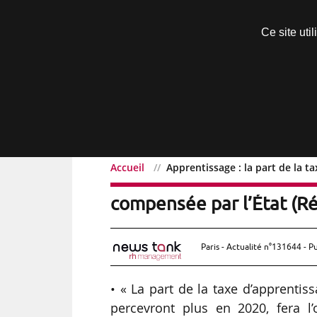
Découvrir sans engagement
Ce site uti
Menu
Accueil
Apprentissage : la part de la t
Apprentissage : la part d
compensée par l’État (Ré
Paris - Actualité n°131644 - P
• « La part de la taxe d’apprenti
percevront plus en 2020, fera l