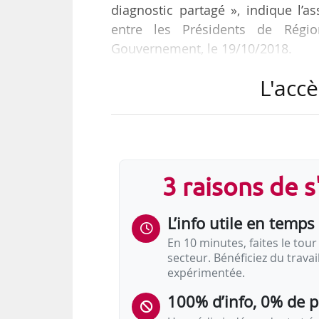
diagnostic partagé », indique l’
entre les Présidents de Régi
Gouvernement, le 19/10/2018.
L'accè
• Cette rencontre intervient quel
Régions de France, l’AMF et l’ADF e
collectivités locales souhaitent « 
à l’État et la proximité aux collec
doublons administratifs, à l’instar
3 raisons de 
L’info utile en temps 
En 10 minutes, faites le tour 
secteur. Bénéficiez du trava
expérimentée.
100% d’info, 0% de 