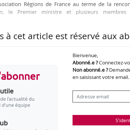
association Régions de France au terme de la rencon
on, le Premier ministre et plusieurs membres
s à cet article est réservé aux 
ques semaines après « l’appel de Marseille » porté
n faveur d’une nouvelle vision de la décentralisation.
un véritable partage des compétences confiant le réga
Bienvenue,
tivités, dans un souci d’efficacité et de suppression
Abonné.e ?
Connectez-vou
 de ce qui existe dans la…
Non abonné.e ?
Demandez
s'abonner
en saisissant votre email.
utile
de l’actualité du
il d’une équipe
S'iden
pub