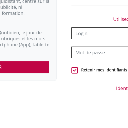
idistant, centré sur la
ublicité, ni
i formation.
Utilise
uotidien, le jour de
rubriques et les mots
artphone (App), tablette
R
Retenir mes identifiants
Ident