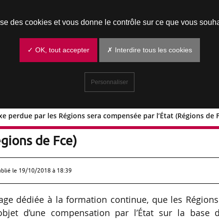
Prendre un rendez-vous
lise des cookies et vous donne le contrôle sur ce que vous souha
✓ OK, tout accepter
✗ Interdire tous les cookies
Personnaliser
axe perdue par les Régions sera compensée par l’État (Régions de F
e la taxe perdue par les Régions sera
gions de Fce)
ublié le
19/10/2018 à 18:39
ssage dédiée à la formation continue, que les Région
’objet d’une compensation par l’État sur la base d