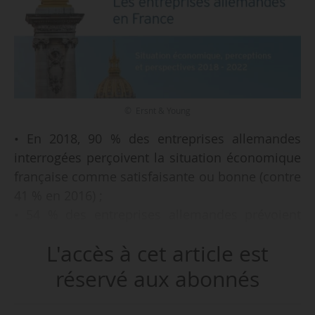
© Ersnt & Young
• En 2018, 90 % des entreprises allemandes
interrogées perçoivent la situation économique
française comme satisfaisante ou bonne (contre
41 % en 2016) ;
• 54 % des entreprises allemandes prévoient
une évolution prometteuse de leurs activités à
L'accès à cet article est
court terme ;
• 56 % d’entre elles font le même pari à moyen
réservé aux abonnés
et long terme ;
• 43 % des entreprises allemandes prévoient