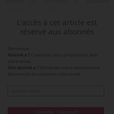
annonce le 15/10/2018 le spécialiste
mondial des solutions et services en
optronique, avionique, électronique et logiciels
L'accès à cet article est
critiques (marchés civils et de défense).
réservé aux abonnés
Raphaëlle Giovannetti a pris ses fonctions le
01/10/2018.
Bienvenue,
Abonné.e ?
Connectez-vous uniquement avec
Depuis août 2015, elle était directrice du
votre email.
développement RH du Groupe Safran, qu’elle a
Non abonné.e ?
Demandez votre abonnement
rejoint dès sa création en 2005.
découverte en saisissant votre email.
S'identifier / Découvrir