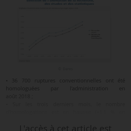
© Dares
• 36 700 ruptures conventionnelles ont été
homologuées par l’administration en
août 2018 ;
• Sur les trois derniers mois, le nombre
d’homologations est en hausse (+1,1 % en
moyenne sur les mois de juin, juillet et
L'accès à cet article est
août 2018 relativement aux trois mois