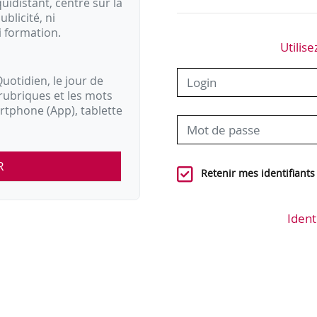
idistant, centré sur la
ublicité, ni
i formation.
Utilise
uotidien, le jour de
rubriques et les mots
artphone (App), tablette
R
Retenir mes identifiants
Ident