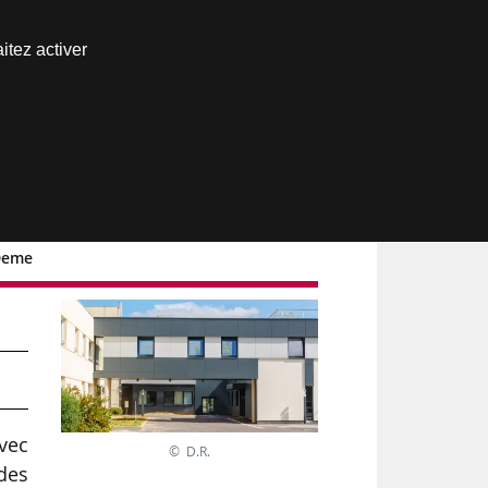
Nous joindre
itez activer
Espace abonné
 Deme
s
avec
© D.R.
 des