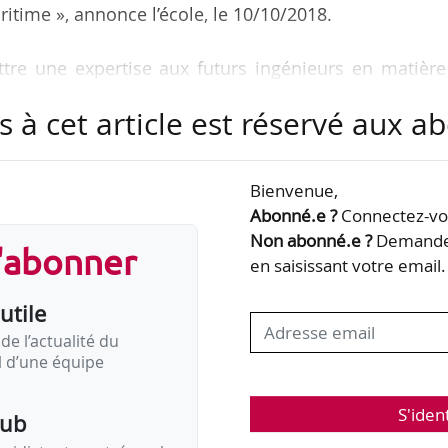
itime », annonce l’école, le 10/10/2018.
ttre une expertise aux futurs ingénieurs en matièr
rines, et de développer la recherche dans un domaine
s à cet article est réservé aux 
 Caen d’approfondir la formation liée aux travaux
Bienvenue,
enouvelables :
Abonné.e ?
Connectez-vou
activités de formation de l’école (durant le workshop
Non abonné.e ?
Demandez
s'abonner
dans le mastère spécialisé sur les énergies marines) 
en saisissant votre email.
utile
de l’actualité du
il d’une équipe
S'iden
pub