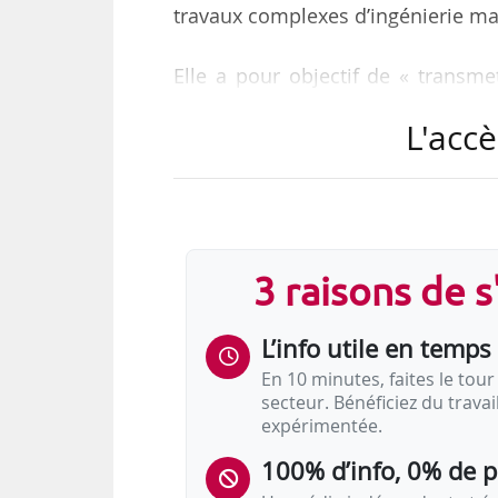
travaux complexes d’ingénierie mar
Elle a pour objectif de « transme
travaux offshore et d’énergies ma
L'accè
de la transition énergétique. »
Ce partenariat permet à l’ESITC
dragage et aux énergies marines r
• le groupe interviendra dans les 
3 raisons de 
énergies marines renouvelables et 
• l’entreprise…
L’info utile en temps 
En 10 minutes, faites le tour 
secteur. Bénéficiez du trava
expérimentée.
100% d’info, 0% de 