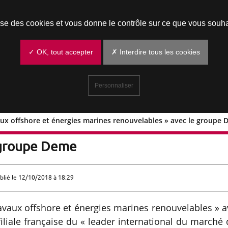
Prendre un rendez-vous
lise des cookies et vous donne le contrôle sur ce que vous souha
✓ OK, tout accepter
✗ Interdire tous les cookies
Personnaliser
aux offshore et énergies marines renouvelables » avec le groupe
« Travaux offshore et énergies marine
 groupe Deme
blié le
12/10/2018 à 18:29
ravaux offshore et énergies marines renouvelables » 
filiale française du « leader international du marché