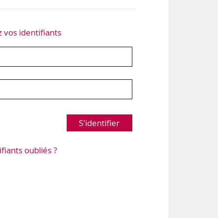
z vos identifiants
S'identifier
ifiants oubliés ?