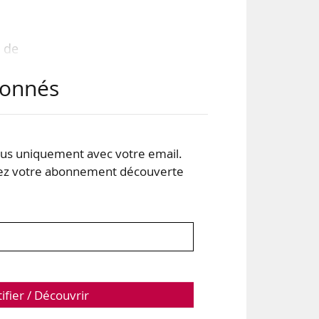
e de
 clé
abonnés
 de
s uniquement avec votre email.
 des
 votre abonnement découverte
;
tifier / Découvrir