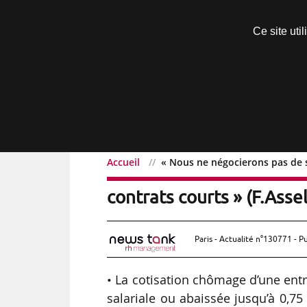
Découvrir sans engagement
Ce site uti
Menu
Accueil
« Nous ne négocierons pas de s
« Nous ne négocierons p
contrats courts » (F.Asse
Paris - Actualité n°130771 - P
• La cotisation chômage d’une ent
salariale ou abaissée jusqu’à 0,7