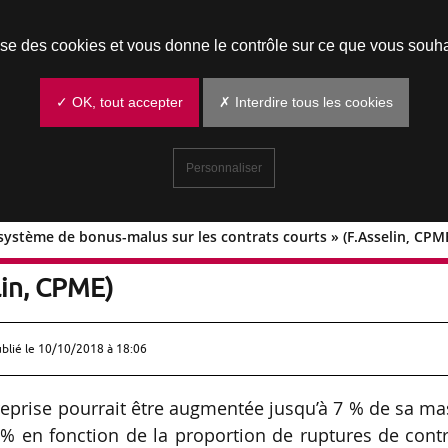
Prendre un rendez-vous
lise des cookies et vous donne le contrôle sur ce que vous souha
✓ OK, tout accepter
✗ Interdire tous les cookies
Personnaliser
ystème de bonus-malus sur les contrats courts » (F.Asselin, CPM
as de système de bonus-malus sur les
lin, CPME)
ublié le
10/10/2018 à 18:06
reprise pourrait être augmentée jusqu’à 7 % de sa m
5 % en fonction de la proportion de ruptures de cont