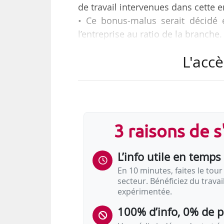
de travail intervenues dans cette e
• Ce bonus-malus serait décidé e
l’entreprise au ratio de la branche.
• Seules seraient concernées les en
L'accè
Les sociétés d’intérim ne seraient
Tels sont les grands principes du
Gouvernement, et que la CPME a ex
3 raisons de 
La CPME justifie son opposition au
- de leur impact sur le coût du trav
L’info utile en temps 
- de distorsions de…
En 10 minutes, faites le tour 
secteur. Bénéficiez du trava
expérimentée.
100% d’info, 0% de 