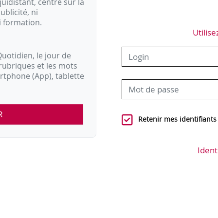
idistant, centré sur la
ublicité, ni
i formation.
Utilise
uotidien, le jour de
rubriques et les mots
artphone (App), tablette
R
Retenir mes identifiants
Ident