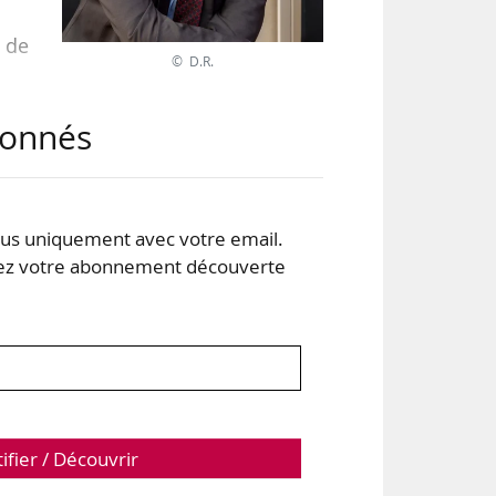
 de
© D.R.
abonnés
t le
.
s uniquement avec votre email.
 votre abonnement découverte
 :
tifier / Découvrir