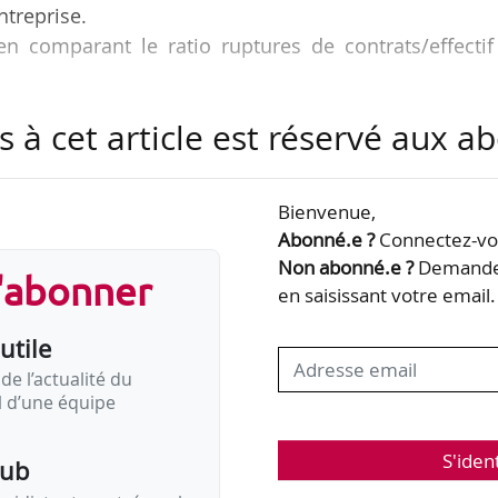
ntreprise.
n comparant le ratio ruptures de contrats/effectif
treprises de plus de 11 salariés.
s à cet article est réservé aux 
 pas concernées.
 bonus-malus sur les contrats courts que préparerai
Bienvenue,
opsés lors d’une conférence organisée le 10/10/2018
Abonné.e ?
Connectez-vou
Non abonné.e ?
Demandez
s'abonner
x bonus-malus sur les contrats courts en se fondant r
en saisissant votre email.
ail;
utile
de l’actualité du
il d’une équipe
S'iden
pub