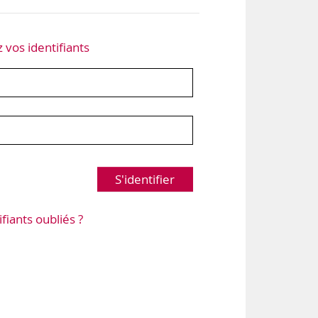
z vos identifiants
S'identifier
ifiants oubliés ?