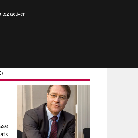
Nous joindre
itez activer
Espace abonné
E)
asse
rats