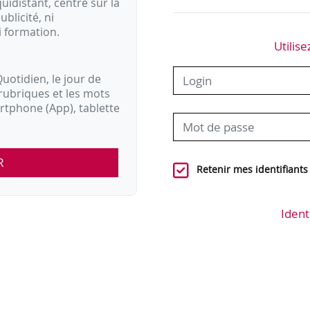
idistant, centré sur la
ublicité, ni
i formation.
Utilise
uotidien, le jour de
rubriques et les mots
artphone (App), tablette
R
Retenir mes identifiants
Ident