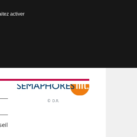
Nous joindre
itez activer
Espace abonné
© D.R.
seil