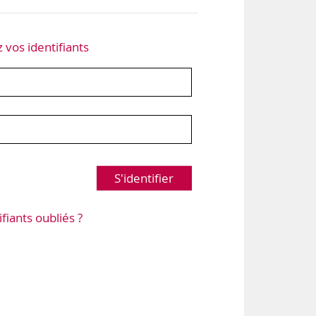
z vos identifiants
S'identifier
ifiants oubliés ?