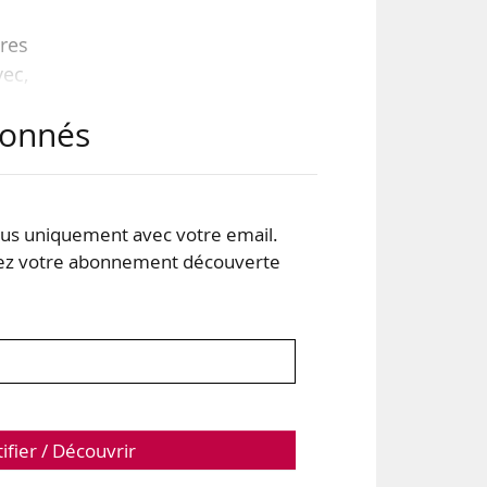
res
vec,
les
abonnés
 le
 les
s uniquement avec votre email.
 votre abonnement découverte
tifier / Découvrir