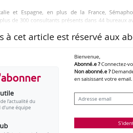
talie et Espagne, en plus de la France, Sémapho
r plus de 300 consultants présents dans 44 bureaux a
rapidement dans d’autres pays européens, puis dans 
s à cet article est réservé aux 
s besoins d’accompagnement se font jour », annonce
Bienvenue,
ructures publiques, Sémaphores International propose
Abonné.e ?
Connectez-vou
Non abonné.e ?
Demandez
s'abonner
 mise en œuvre de grands projets de changement,
en saisissant votre email.
génierie sociale, conseil en ressources humaines,
utile
de l’actualité du
il d’une équipe
S'iden
pub