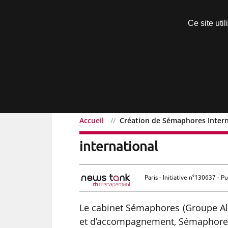
Découvrir sans engagement
Ce site uti
Menu
Accueil
Création de Sémaphores Interna
Création de Sémaphores 
international
Paris - Initiative n°130637 - Pu
Le cabinet Sémaphores (Groupe Alp
et d’accompagnement, Sémaphores 