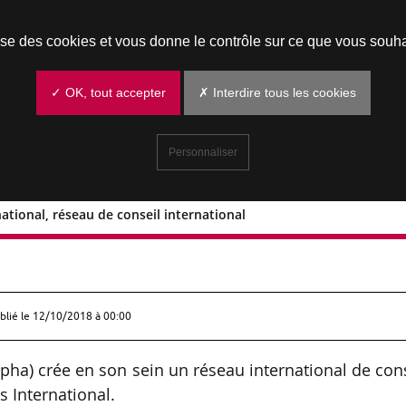
Prendre un rendez-vous
lise des cookies et vous donne le contrôle sur ce que vous souha
✓ OK, tout accepter
✗ Interdire tous les cookies
Personnaliser
tional, réseau de conseil international
International, réseau de conseil
blié le
12/10/2018 à 00:00
ha) crée en son sein un réseau international de con
International.