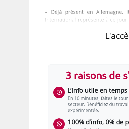
« Déjà présent en Allemagne, I
International représente à ce jou
pour ambition, de se développer 
L'accè
grandes zones économiques où le
groupe, le 11/10/2018.
Orienté vers les entreprises et st
services suivants :
3 raisons de 
• Soutien à la préparation et à la
• Conception organisationnelle, in
L’info utile en temps 
• Outplacement…
En 10 minutes, faites le tour 
secteur. Bénéficiez du trava
expérimentée.
100% d’info, 0% de 