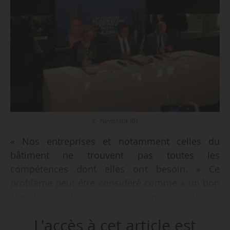
© Newstank RH
« Nos entreprises et notamment celles du
bâtiment ne trouvent pas toutes les
compétences dont elles ont besoin. » Ce
problème peut être considéré comme « un bon
signal » puisque « c’est en période de
croissance qu’on est à la recherche de
L'accès à cet article est
compétences », déclare la ministre du Travail,