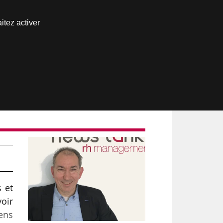
Nous joindre
itez activer
Espace abonné
s et
voir
ens