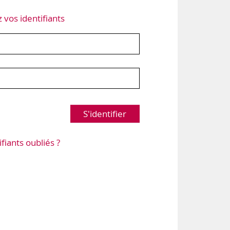
z vos identifiants
S'identifier
ifiants oubliés ?