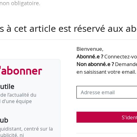
non obligatoire.
qu’est une formation obligatoire fait débat.
s à cet article est réservé aux 
ms pour News Tank.
Bienvenue,
Abonné.e ?
Connectez-vou
Non abonné.e ?
Demandez
s'abonner
en saisissant votre email.
Code du travail définit les formations obligatoires
utile
de l’actualité du
il d’une équipe
onne l’exercice d’une activité ou d’une fonction, en application
dispositions légales et règlementaires »
S'iden
pub
idistant, centré sur la
ublicité, ni