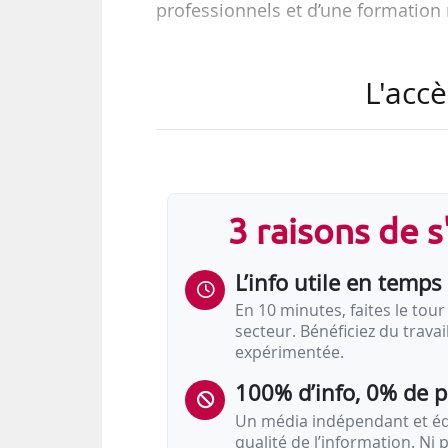
professionnels et d’une formation 
Mais la question de déterminer ce 
L'accè
Une analyse de Jean-Pierre Wille
La définition légale
3 raisons de 
Le nouvel article L. 6321-2 du 
L’info utile en temps 
de la manière suivante :
En 10 minutes, faites le tour 
secteur. Bénéficiez du trava
« Toute action de formation qui conditi
expérimentée.
d’une convention internationale ou de 
100% d’info, 0% de 
Un média indépendant et équ
qualité de l’information. Ni p