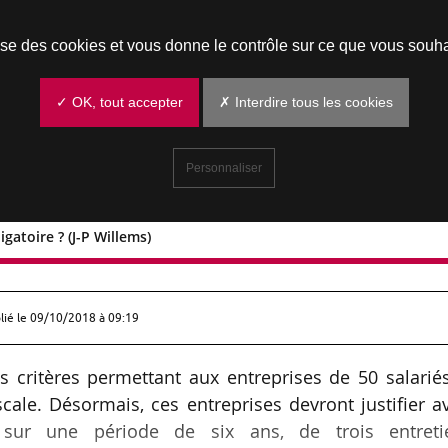
Prendre un rendez-vous
lise des cookies et vous donne le contrôle sur ce que vous souha
✓ OK, tout accepter
✗ Interdire tous les cookies
Personnaliser
gatoire ? (J-P Willems)
on obligatoire ? (J-P Willems)
lié le
09/10/2018 à 09:19
s critères permettant aux entreprises de 50 salarié
cale. Désormais, ces entreprises devront justifier a
, sur une période de six ans, de trois entreti