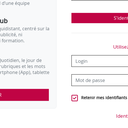
il d’une équipe
S'iden
pub
idistant, centré sur la
ublicité, ni
i formation.
Utilise
uotidien, le jour de
rubriques et les mots
artphone (App), tablette
R
Retenir mes identifiants
Ident