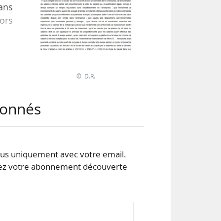
ans
lors
 la
ité
© D.R.
tué
 du
abonnés
…
s uniquement avec votre email.
 votre abonnement découverte