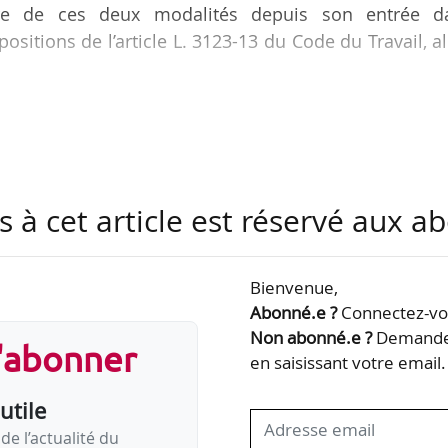
utre de ces deux modalités depuis son entrée d
positions de l’article L. 3123-13 du Code du Travail, a
ionnelles contraires, l’employeur ne peut appliquer
our la détermination du montant de l’indemn
ent, au plafond de 18 mois de salaires insti
un caractère forfaitaire, décide, dans un arrêt
s à cet article est réservé aux 
agée en qualité d’ingénieur par une société d’aviation
Bienvenue,
Abonné.e ?
Connectez-vou
Non abonné.e ?
Demandez
s'abonner
en saisissant votre email.
utile
de l’actualité du