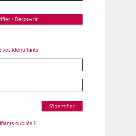
tifier / Découvrir
z vos identifiants
S'identifier
ifiants oubliés ?