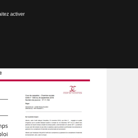
Nous joindre
itez activer
Espace abonné
é
mps
loi