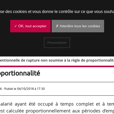
Prendre un rendez-vous
lise des cookies et vous donne le contrôle sur ce que vous souha
✓ OK, tout accepter
✗ Interdire tous les cookies
Personnaliser
entionnelle de rupture non soumise à la règle de proportionnalit
é conventionnelle de rupture non
oportionnalité
6 - Publié le
04/10/2018 à 17:30
salarié ayant été occupé à temps complet et à te
est calculée proportionnellement aux périodes d’emp