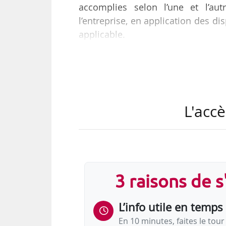
accomplies selon l’une et l’a
l’entreprise, en application des dis
applicable.
À défaut de dispositions convent
règle de proportionnalité, p
conventionnelle de licenciem
conventionnellement, lequel a 
L'accè
26/09/2018, la Cour de cassation.
• En l’espèce, une salariée est eng
3 raisons de 
L’info utile en temps 
En 10 minutes, faites le tour 