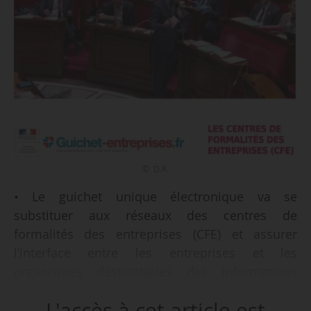
© D.R.
• Le guichet unique électronique va se
substituer aux réseaux des centres de
formalités des entreprises (CFE) et assurer
l’interface entre les entreprises et les
organismes destinataires des informations
collectées par les CFE, « quels que soient
L'accès à cet article est
l’activité, le lieu d’implantation et la forme