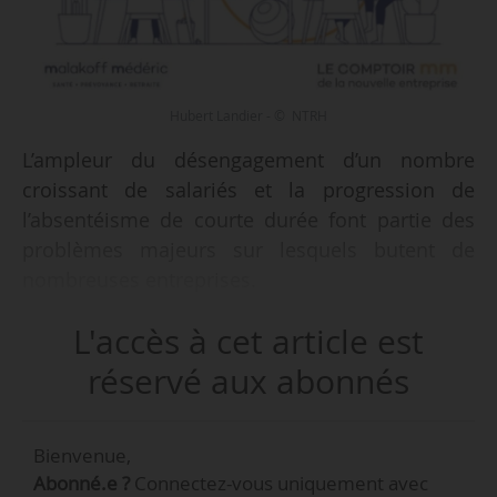
Hubert Landier - © NTRH
L’ampleur du désengagement d’un nombre
croissant de salariés et la progression de
l’absentéisme de courte durée font partie des
problèmes majeurs sur lesquels butent de
nombreuses entreprises.
L'accès à cet article est
Dans ce contexte, le baromètre Malakoff
Médéric, réalisé par Internet en avril/mai 2018
réservé aux abonnés
auprès de 3 500 salariés du secteur privé,
apporte de précieuses indications :
Bienvenue,
• 29 % de salariés affirment qu’ils auraient bien
Abonné.e ?
Connectez-vous uniquement avec
envie de prendre des congés maladie bien qu’ils